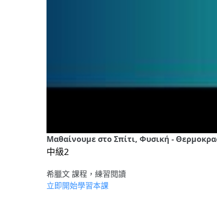
Μαθαίνουμε στο Σπίτι, Φυσική - Θερμοκρασί
中級2
希臘文 課程，練習閱讀
立即開始學習本課