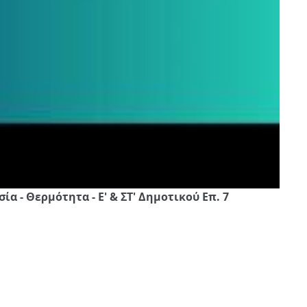
α - Θερμότητα - Ε' & ΣΤ' Δημοτικού Επ. 7