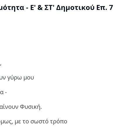
τητα - Ε' & ΣΤ' Δημοτικού Επ. 7
,
υν γύρω μου
α -
θαίνουν Φυσική.
όμως, με το σωστό τρόπο