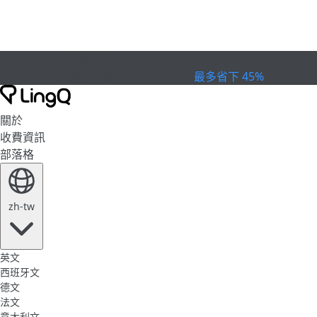
已過期
慶祝盃賽
Extended Sale
最多省下 45%
關於
收費資訊
部落格
zh-tw
英文
西班牙文
德文
法文
意大利文