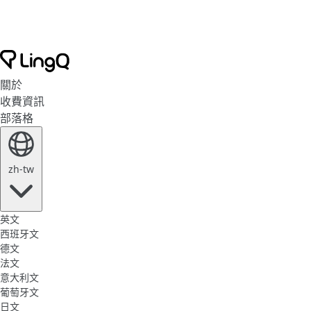
關於
收費資訊
部落格
zh-tw
英文
西班牙文
德文
法文
意大利文
葡萄牙文
日文