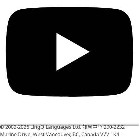
© 2002-2026
LingQ Languages Ltd.
訊息中心 200-2232
我們使用cookies幫助改善LingQ。通過流覽本網站，表示
Marine Drive, West Vancouver, BC, Canada
V7V 1K4