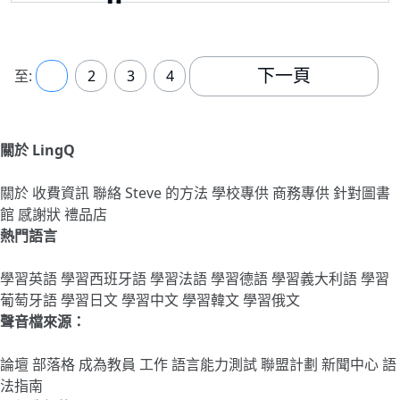
下一頁
至:
1
2
3
4
關於 LingQ
關於
收費資訊
聯絡
Steve 的方法
學校專供
商務專供
針對圖書
館
感謝狀
禮品店
熱門語言
學習英語
學習西班牙語
學習法語
學習德語
學習義大利語
學習
葡萄牙語
學習日文
學習中文
學習韓文
學習俄文
聲音檔來源：
論壇
部落格
成為教員
工作
語言能力測試
聯盟計劃
新聞中心
語
法指南