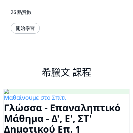
26 點贊數
開始學習
希臘文 課程
Μαθαίνουμε στο Σπίτι
Γλώσσα - Επαναληπτικό
Μάθημα - Δ', Ε', ΣΤ'
Δημοτικού Επ. 1