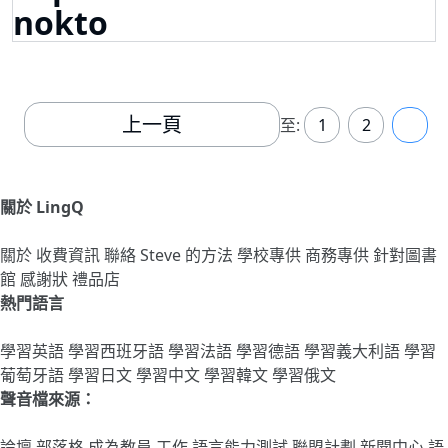
nokto
上一頁
至:
1
2
3
關於 LingQ
關於
收費資訊
聯絡
Steve 的方法
學校專供
商務專供
針對圖書
館
感謝狀
禮品店
熱門語言
學習英語
學習西班牙語
學習法語
學習德語
學習義大利語
學習
葡萄牙語
學習日文
學習中文
學習韓文
學習俄文
聲音檔來源：
論壇
部落格
成為教員
工作
語言能力測試
聯盟計劃
新聞中心
語