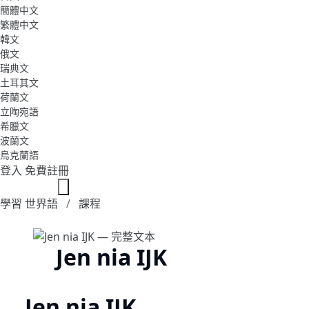
簡體中文
繁體中文
韓文
俄文
瑞典文
土耳其文
荷蘭文
立陶宛語
希臘文
波蘭文
烏克蘭語
登入
免費註冊
學習 世界語
課程
Jen nia IJK
Jen nia IJK