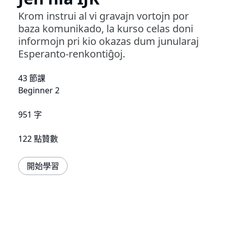
Krom instrui al vi gravajn vortojn por
baza komunikado, la kurso celas doni
informojn pri kio okazas dum junularaj
Esperanto-renkontiĝoj.
43 節課
Beginner 2
951 字
122 點贊數
開始學習