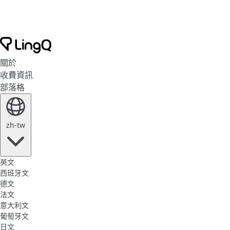
關於
收費資訊
部落格
zh-tw
英文
西班牙文
德文
法文
意大利文
葡萄牙文
日文