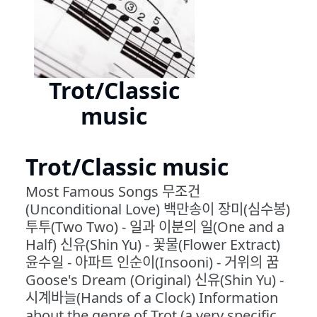
Trot/Classic
music
Trot/Classic music
Most Famous Songs 무조건
(Unconditional Love) 백만송이 장미(심수봉)
투투(Two Two) - 일과 이분의 일(One and a
Half) 신유(Shin Yu) - 꽃물(Flower Extract)
윤수일 - 아파트 인순이(Insooni) - 거위의 꿈
Goose's Dream (Original) 신유(Shin Yu) -
시계바늘(Hands of a Clock) Information
about the genre of Trot (a very specific