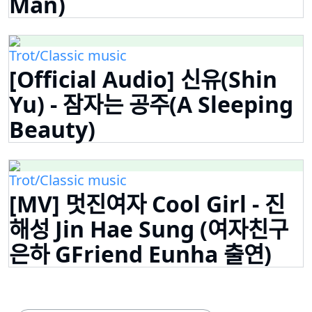
Man)
Trot/Classic music
[Official Audio] 신유(Shin
Yu) - 잠자는 공주(A Sleeping
Beauty)
Trot/Classic music
[MV] 멋진여자 Cool Girl - 진
해성 Jin Hae Sung (여자친구
은하 GFriend Eunha 출연)