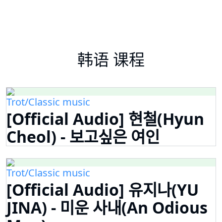
韩语 课程
Trot/Classic music
[Official Audio] 현철(Hyun
Cheol) - 보고싶은 여인
Trot/Classic music
[Official Audio] 유지나(YU
JINA) - 미운 사내(An Odious