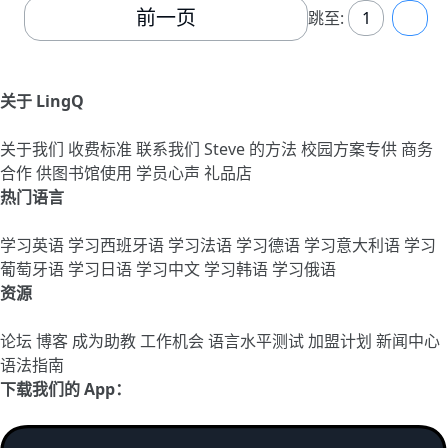
前一页
跳至:
1
2
关于 LingQ
关于我们
收费标准
联系我们
Steve 的方法
校园方案专供
商务
合作
供图书馆使用
学员心声
礼品店
热门语言
学习英语
学习西班牙语
学习法语
学习德语
学习意大利语
学习
葡萄牙语
学习日语
学习中文
学习韩语
学习俄语
资源
论坛
博客
成为助教
工作机会
语言水平测试
加盟计划
新闻中心
语法指南
下载我们的 App：