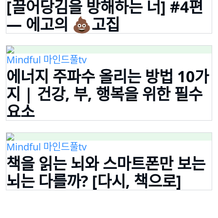
[끌어당김을 방해하는 너] #4편
— 에고의 💩고집
Mindful 마인드풀tv
에너지 주파수 올리는 방법 10가
지 | 건강, 부, 행복을 위한 필수
요소
Mindful 마인드풀tv
책을 읽는 뇌와 스마트폰만 보는
뇌는 다를까? [다시, 책으로]