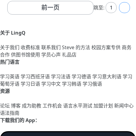
前一页
跳至:
1
2
关于 LingQ
关于我们
收费标准
联系我们
Steve 的方法
校园方案专供
商务
合作
供图书馆使用
学员心声
礼品店
热门语言
学习英语
学习西班牙语
学习法语
学习德语
学习意大利语
学习
葡萄牙语
学习日语
学习中文
学习韩语
学习俄语
资源
论坛
博客
成为助教
工作机会
语言水平测试
加盟计划
新闻中心
语法指南
下载我们的 App：