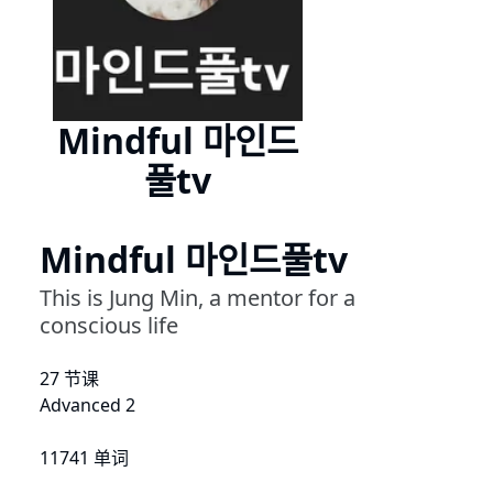
Mindful 마인드
풀tv
Mindful 마인드풀tv
This is Jung Min, a mentor for a
conscious life
27 节课
Advanced 2
11741 单词