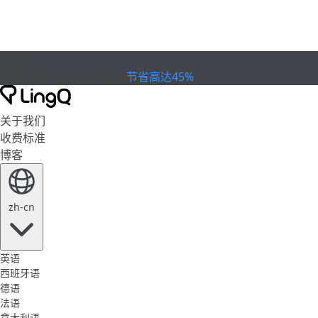
已到期
欢庆杯赛
Extended Sale
节省高达45%
关于我们
收费标准
博客
zh-cn
英语
西班牙语
德语
法语
意大利语