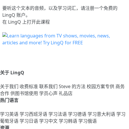
要听这个文本的音频，以及学习词汇，请
注册
一个免费的
LingQ 账户。
在 LingQ 上打开此课程
关于 LingQ
关于我们
收费标准
联系我们
Steve 的方法
校园方案专供
商务
合作
供图书馆使用
学员心声
礼品店
热门语言
学习英语
学习西班牙语
学习法语
学习德语
学习意大利语
学习
葡萄牙语
学习日语
学习中文
学习韩语
学习俄语
资源