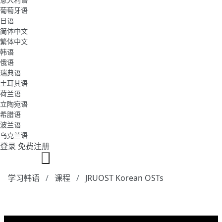
葡萄牙语
日语
简体中文
繁体中文
韩语
俄语
瑞典语
土耳其语
荷兰语
立陶宛语
希腊语
波兰语
乌克兰语
登录
免费注册
学习韩语
课程
JRUOST Korean OSTs