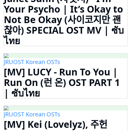
Your Psycho | It’s Okay to
Not Be Okay (사이코지만 괜
찮아) SPECIAL OST MV | ซับ
ไทย
JRUOST Korean OSTs
[MV] LUCY - Run To You |
Run On (런 온) OST PART 1
| ซับไทย
JRUOST Korean OSTs
[MV] Kei (Lovelyz), 주헌