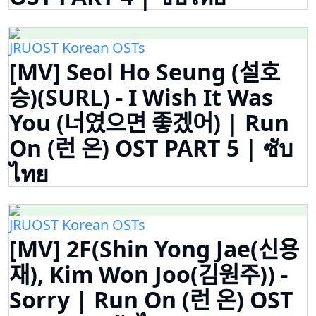
JRUOST Korean OSTs
[MV] Seol Ho Seung (설호
승)(SURL) - I Wish It Was
You (너였으면 좋겠어) | Run
On (런 온) OST PART 5 | ซับ
ไทย
JRUOST Korean OSTs
[MV] 2F(Shin Yong Jae(신용
재), Kim Won Joo(김원주)) -
Sorry | Run On (런 온) OST