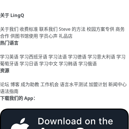
关于 LingQ
关于我们
收费标准
联系我们
Steve 的方法
校园方案专供
商务
合作
供图书馆使用
学员心声
礼品店
热门语言
学习英语
学习西班牙语
学习法语
学习德语
学习意大利语
学习
葡萄牙语
学习日语
学习中文
学习韩语
学习俄语
资源
论坛
博客
成为助教
工作机会
语言水平测试
加盟计划
新闻中心
语法指南
下载我们的 App：