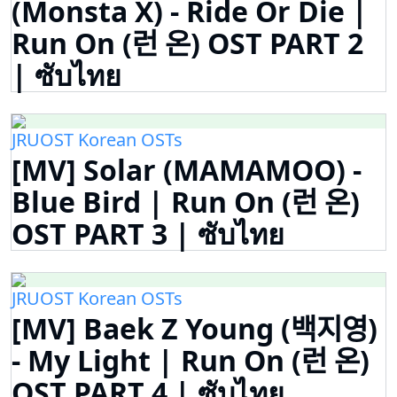
(Monsta X) - Ride Or Die |
Run On (런 온) OST PART 2
| ซับไทย
JRUOST Korean OSTs
[MV] Solar (MAMAMOO) -
Blue Bird | Run On (런 온)
OST PART 3 | ซับไทย
JRUOST Korean OSTs
[MV] Baek Z Young (백지영)
- My Light | Run On (런 온)
OST PART 4 | ซับไทย