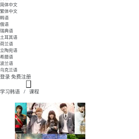
简体中文
繁体中文
韩语
俄语
瑞典语
土耳其语
荷兰语
立陶宛语
希腊语
波兰语
乌克兰语
登录
免费注册
学习韩语
课程