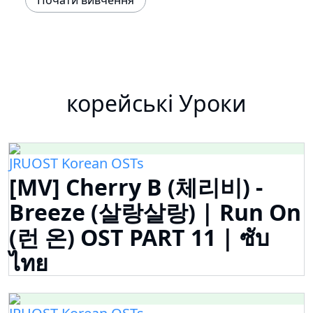
Почати вивчення
корейські Уроки
JRUOST Korean OSTs
[MV] Cherry B (체리비) -
Breeze (살랑살랑) | Run On
(런 온) OST PART 11 | ซับ
ไทย