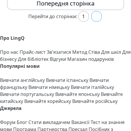
Попередня сторінка
Перейти до сторінки:
1
2
Про LingQ
Про нас
Прайс-лист
Зв'язатися
Метод Стіва
Для шкіл
Для
бізнесу
Для бібліотек
Відгуки
Магазин подарунків
Популярні мови
Вивчати англійську
Вивчати іспанську
Вивчати
французьку
Вивчати німецьку
Вивчати італійську
Вивчати португальську
Вивчайте японську
Вивчайте
китайську
Вивчайте корейську
Вивчайте російську
Джерела
Форум
Блог
Стати викладачем
Вакансії
Тест на знання
мови
Програма Партнерства
Пресзал
Посібник з