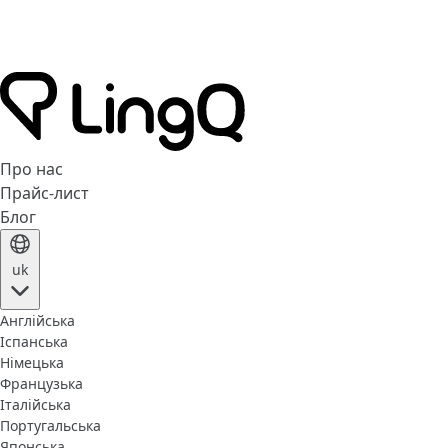
Про нас
Прайс-лист
Блог
uk
Англійська
Іспанська
Німецька
Французька
Італійська
Португальська
Японська