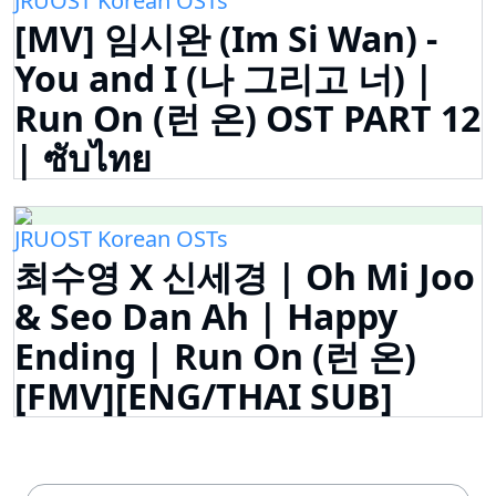
JRUOST Korean OSTs
[MV] 임시완 (Im Si Wan) -
You and I (나 그리고 너) |
Run On (런 온) OST PART 12
| ซับไทย
JRUOST Korean OSTs
최수영 X 신세경 | Oh Mi Joo
& Seo Dan Ah | Happy
Ending | Run On (런 온)
[FMV][ENG/THAI SUB]