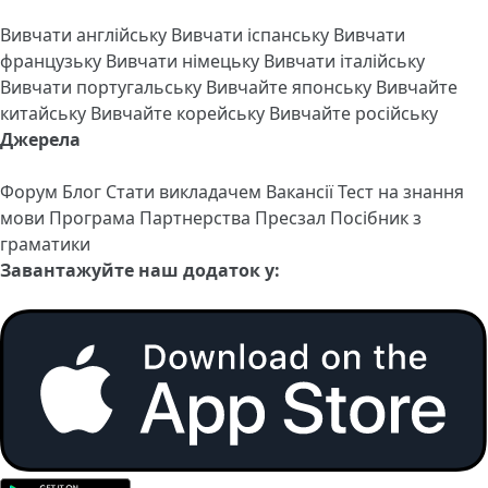
Вивчати англійську
Вивчати іспанську
Вивчати
французьку
Вивчати німецьку
Вивчати італійську
Вивчати португальську
Вивчайте японську
Вивчайте
китайську
Вивчайте корейську
Вивчайте російську
Джерела
Форум
Блог
Стати викладачем
Вакансії
Тест на знання
мови
Програма Партнерства
Пресзал
Посібник з
граматики
Завантажуйте наш додаток у: