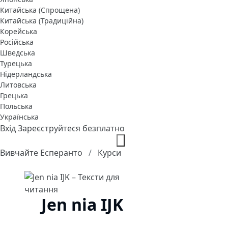
Китайська (Спрощена)
Китайська (Традиційна)
Корейська
Російська
Шведська
Турецька
Нідерландська
Литовська
Грецька
Польська
Українська
Вхід
Зареєструйтеся безплатно
Вивчайте Есперанто
Курси
Jen nia IJK