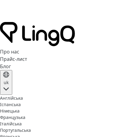
Про нас
Прайс-лист
Блог
uk
Англійська
Іспанська
Німецька
Французька
Італійська
Португальська
Японська