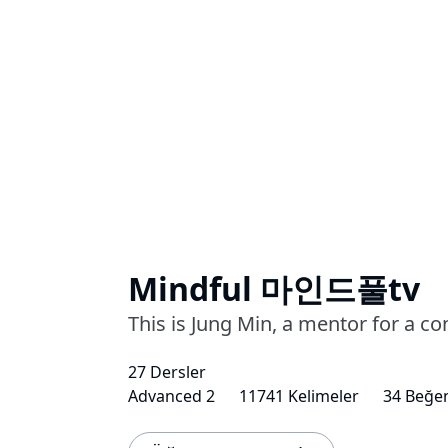
Mindful 마인드풀tv
This is Jung Min, a mentor for a co
27 Dersler
Advanced 2
11741 Kelimeler
34 Beğen