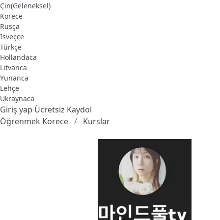
Çin(Geleneksel)
Korece
Rusça
İsveççe
Türkçe
Hollandaca
Litvanca
Yunanca
Lehçe
Ukraynaca
Giriş yap
Ücretsiz Kaydol
Öğrenmek Korece
Kurslar