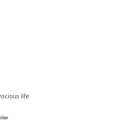
nscious life
iler