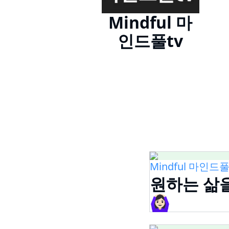
Mindful 마
인드풀tv
Mindful 마인드풀
원하는 삶
🙆🏻‍♀️