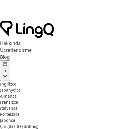
Hakkında
Ücretlendirme
Blog
tr
İngilizce
İspanyolca
Almanca
Fransızca
İtalyanca
Portekizce
Japonca
Çin (Basitleştirilmiş)