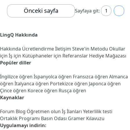
Önceki sayfa
Sayfaya git:
1
2
LingQ Hakkında
Hakkında
Ücretlendirme
İletişim
Steve'in Metodu
Okullar
için
İş için
Kütüphaneler için
Referanslar
Hediye Mağazası
Popüler diller
İngilizce öğren
İspanyolca öğren
Fransızca öğren
Almanca
öğren
İtalyanca öğren
Portekizce öğren
Japonca öğren
Çince öğren
Korece öğren
Rusça öğren
Kaynaklar
Forum
Blog
Öğretmen olun
İş İlanları
Yeterlilik testi
Ortaklık Programı
Basın Odası
Gramer Kılavuzu
Uygulamayı indirin: