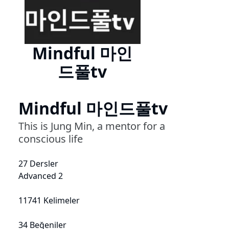
Mindful 마인
드풀tv
Mindful 마인드풀tv
This is Jung Min, a mentor for a
conscious life
27 Dersler
Advanced 2
11741 Kelimeler
34 Beğeniler