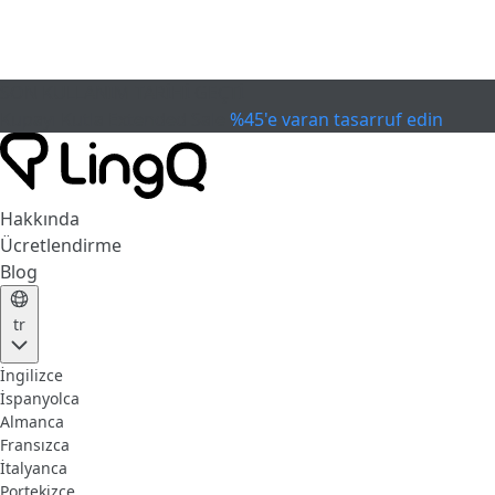
SON KULLANIM TARİHİ GEÇTİ
Kupayı Kutla
Extended Sale
%45'e varan tasarruf edin
Hakkında
Ücretlendirme
Blog
tr
İngilizce
İspanyolca
Almanca
Fransızca
İtalyanca
Portekizce