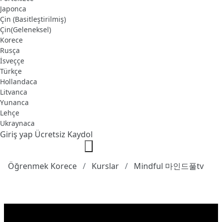
Japonca
Çin (Basitleştirilmiş)
Çin(Geleneksel)
Korece
Rusça
İsveççe
Türkçe
Hollandaca
Litvanca
Yunanca
Lehçe
Ukraynaca
Giriş yap
Ücretsiz Kaydol
Öğrenmek Korece
Kurslar
Mindful 마인드풀tv