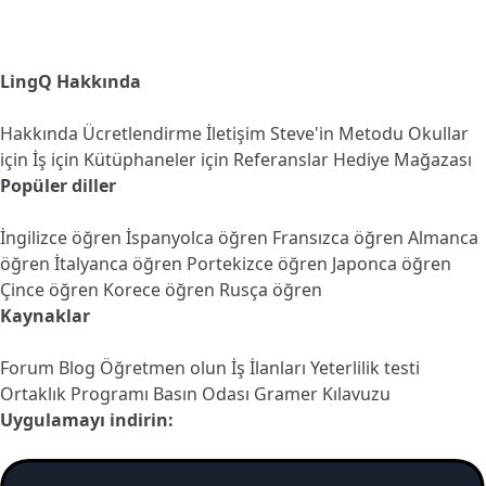
LingQ Hakkında
Hakkında
Ücretlendirme
İletişim
Steve'in Metodu
Okullar
için
İş için
Kütüphaneler için
Referanslar
Hediye Mağazası
Popüler diller
İngilizce öğren
İspanyolca öğren
Fransızca öğren
Almanca
öğren
İtalyanca öğren
Portekizce öğren
Japonca öğren
Çince öğren
Korece öğren
Rusça öğren
Kaynaklar
Forum
Blog
Öğretmen olun
İş İlanları
Yeterlilik testi
Ortaklık Programı
Basın Odası
Gramer Kılavuzu
Uygulamayı indirin: