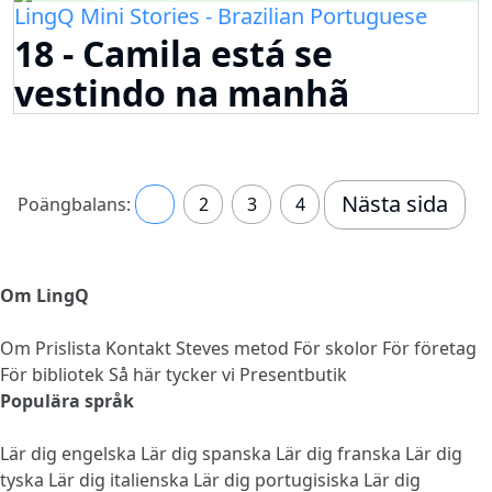
LingQ Mini Stories - Brazilian Portuguese
18 - Camila está se
vestindo na manhã
Nästa sida
Poängbalans:
1
2
3
4
Om LingQ
Om
Prislista
Kontakt
Steves metod
För skolor
För företag
För bibliotek
Så här tycker vi
Presentbutik
Populära språk
Lär dig engelska
Lär dig spanska
Lär dig franska
Lär dig
tyska
Lär dig italienska
Lär dig portugisiska
Lär dig