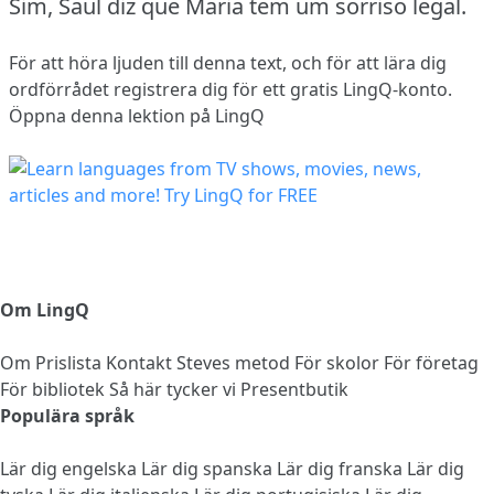
Sim, Saul diz que Maria tem um sorriso legal.
För att höra ljuden till denna text, och för att lära dig
ordförrådet
registrera dig
för ett gratis LingQ-konto.
Öppna denna lektion på LingQ
Om LingQ
Om
Prislista
Kontakt
Steves metod
För skolor
För företag
För bibliotek
Så här tycker vi
Presentbutik
Populära språk
Lär dig engelska
Lär dig spanska
Lär dig franska
Lär dig