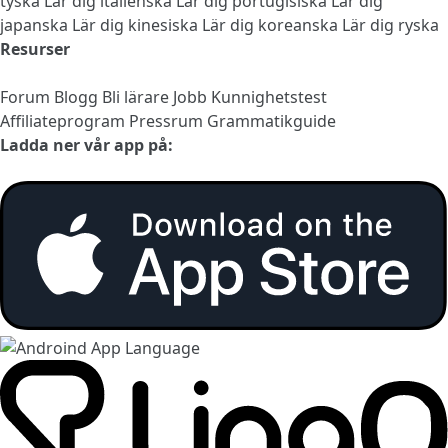
tyska
Lär dig italienska
Lär dig portugisiska
Lär dig
japanska
Lär dig kinesiska
Lär dig koreanska
Lär dig ryska
Resurser
Forum
Blogg
Bli lärare
Jobb
Kunnighetstest
Affiliateprogram
Pressrum
Grammatikguide
Ladda ner vår app på: