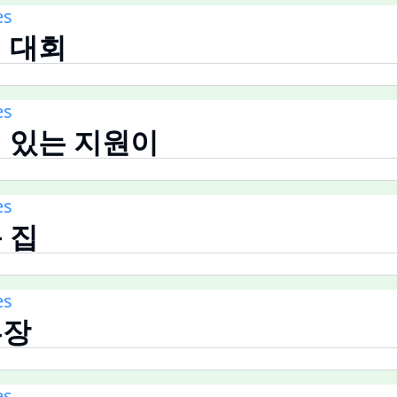
es
링 대회
es
원에 있는 지원이
es
운 집
es
부장
es