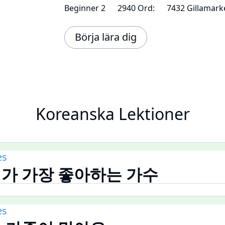
Beginner 2
2940 Ord:
7432 Gillamark
Börja lära dig
Koreanska Lektioner
es
준이가 가장 좋아하는 가수
es