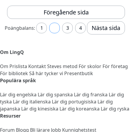
Föregående sida
Nästa sida
Poängbalans:
1
2
3
4
Om LingQ
Om
Prislista
Kontakt
Steves metod
För skolor
För företag
För bibliotek
Så här tycker vi
Presentbutik
Populära språk
Lär dig engelska
Lär dig spanska
Lär dig franska
Lär dig
tyska
Lär dig italienska
Lär dig portugisiska
Lär dig
japanska
Lär dig kinesiska
Lär dig koreanska
Lär dig ryska
Resurser
Forum
Blogg
Bli lärare
Jobb
Kunnighetstest