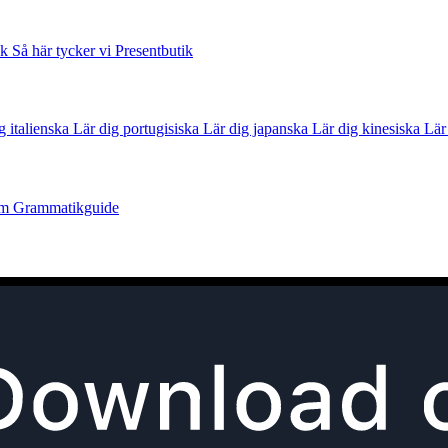
ek
Så här tycker vi
Presentbutik
g italienska
Lär dig portugisiska
Lär dig japanska
Lär dig kinesiska
Lär
um
Grammatikguide