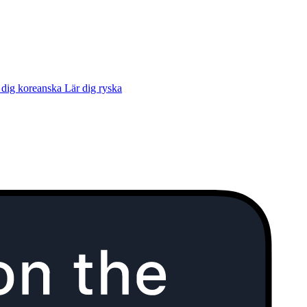
 dig koreanska
Lär dig ryska