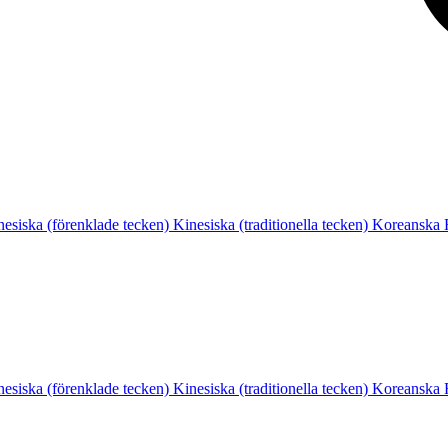
nesiska (förenklade tecken)
Kinesiska (traditionella tecken)
Koreanska
nesiska (förenklade tecken)
Kinesiska (traditionella tecken)
Koreanska