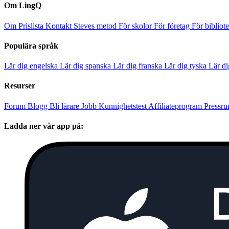
Om LingQ
Om
Prislista
Kontakt
Steves metod
För skolor
För företag
För bibliot
Populära språk
Lär dig engelska
Lär dig spanska
Lär dig franska
Lär dig tyska
Lär di
Resurser
Forum
Blogg
Bli lärare
Jobb
Kunnighetstest
Affiliateprogram
Pressr
Ladda ner vår app på: