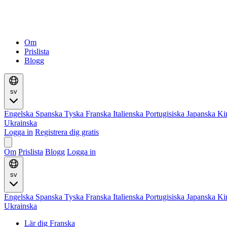
Om
Prislista
Blogg
sv
Engelska
Spanska
Tyska
Franska
Italienska
Portugisiska
Japanska
Ki
Ukrainska
Logga in
Registrera dig gratis
Om
Prislista
Blogg
Logga in
sv
Engelska
Spanska
Tyska
Franska
Italienska
Portugisiska
Japanska
Ki
Ukrainska
Lär dig Franska