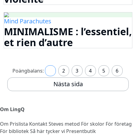
Mind Parachutes
MINIMALISME : l’essentiel,
et rien d’autre
Poängbalans:
1
2
3
4
5
6
Nästa sida
Om LingQ
Om
Prislista
Kontakt
Steves metod
För skolor
För företag
För bibliotek
Så här tycker vi
Presentbutik