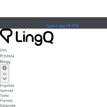
EXPIRERAD
Fira Cupen
Extended Sale
Spara upp till 45%
Om
Prislista
Blogg
sv
Engelska
Spanska
Tyska
Franska
Italienska