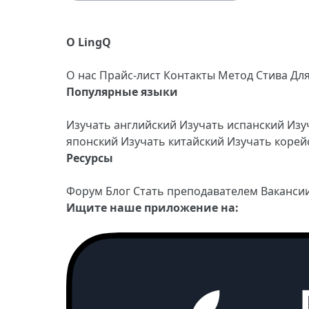
О LingQ
О нас
Прайс-лист
Контакты
Метод Стива
Дл
Популярные языки
Изучать английский
Изучать испанский
Изу
японский
Изучать китайский
Изучать коре
Ресурсы
Форум
Блог
Стать преподавателем
Ваканси
Ищите наше приложение на: