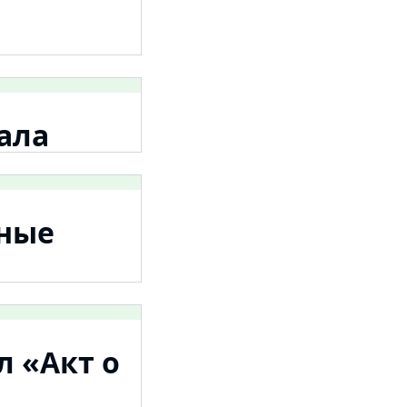
ала
мные
л «Акт о