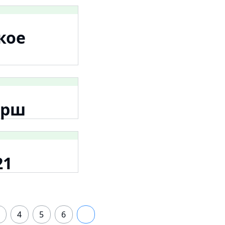
кое
арш
21
4
5
6
7