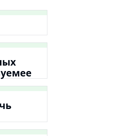
ных
зуемее
ечь