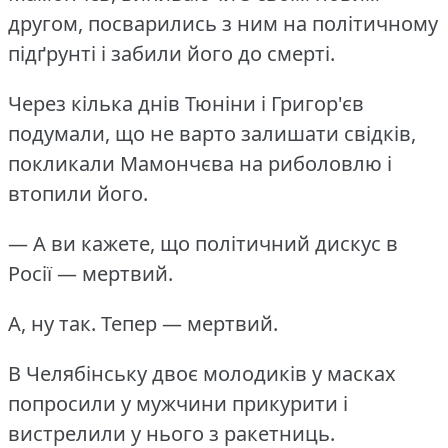
другом, посварились з ним на політичному
підґрунті і забили його до смерті.
Через кілька днів Тюніни і Григор'єв
подумали, що не варто залишати свідків,
покликали Мамончєва на риболовлю і
втопили його.
— А ви кажете, що політичний дискус в
Росії — мертвий.
А, ну так. Тепер — мертвий.
В Челябінську двоє молодиків у масках
попросили у мужчини прикурити і
вистрелили у нього з ракетниць.