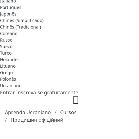
Italiano
Português
Japonês
Chinês (Simplificado)
Chinês (Tradicional)
Coreano
Russo
Sueco
Turco
Holandês
Lituano
Grego
Polonês
Ucraniano
Entrar
Inscreva-se gratuitamente
Aprenda Ucraniano
Cursos
Процишин офіційний