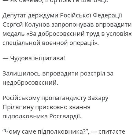
Депутат держдуми Російської Федерації
Сєргєй Колунов запропонував впровадити
медаль «За добросовєсний труд в условіях
спеціальной воєнной операціі».
— Чудова ініціатива!
Залишилось впровадити розстріл за
недобросовєсний.
Російському пропагандисту Захару
Прілєпину присвоєно звання
підполковника Росгвардії.
“Чому саме підполковника?”, — спитаєте