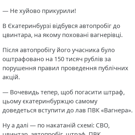
— Не хуйово прикурили!
В Єкатеринбурзі відбувся автопробіг до
цвинтара, на якому поховані вагнерівці.
Після автопробігу його учасника було
оштрафовано на 150 тисяч рублів за
порушення правил проведення публічних
акцій.
— Вочевидь тепер, щоб погасити штраф,
цьому єкатеринбуржцю самому
доведеться вступити до лав ПВК «Вагнера».
Ну а далі — по накатаній схемі: СВО,
цвинтар, автопробіг, штраф, ПВК