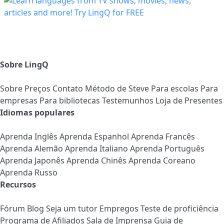
Sobre LingQ
Sobre
Preços
Contato
Método de Steve
Para escolas
Para
empresas
Para bibliotecas
Testemunhos
Loja de Presentes
Idiomas populares
Aprenda Inglês
Aprenda Espanhol
Aprenda Francês
Aprenda Alemão
Aprenda Italiano
Aprenda Português
Aprenda Japonês
Aprenda Chinês
Aprenda Coreano
Aprenda Russo
Recursos
Fórum
Blog
Seja um tutor
Empregos
Teste de proficiência
Programa de Afiliados
Sala de Imprensa
Guia de