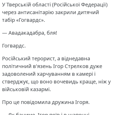
У Тверській області (Російської Федерації)
через антисанітарію закрили дитячий
табір «Гогвардс».
— Авадакадабра, бля!
Гогвардс.
Російський терорист, а віднедавна
політичний в'язень Ігор Стрелков дуже
задоволений харчуванням в камері і
стверджує, що воно вочевидь краще, ніж у
військовій казармі.
Про це повідомила дружина Ігоря.
— Як бачимо, Ігор поїв і в шапочці.