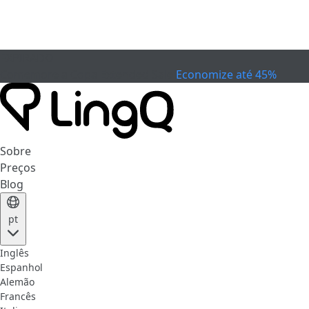
EXPIRADO
Comemore a Copa
Extended Sale
Economize até 45%
Sobre
Preços
Blog
pt
Inglês
Espanhol
Alemão
Francês