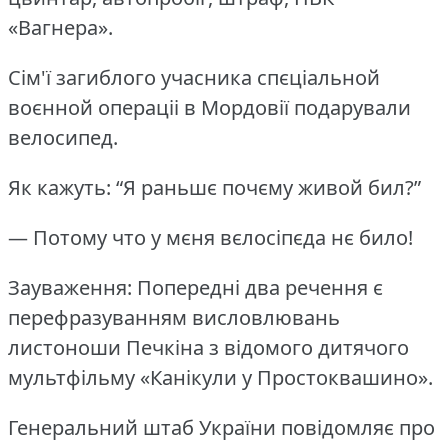
«Вагнера».
Сім'ї загиблого учасника спєціальной
воєнной операціі в Мордовії подарували
велосипед.
Як кажуть: “Я раньшє почєму живой бил?”
— Потому что у мєня вєлосіпєда нє било!
Зауваження: Попередні два речення є
перефразуванням висловлювань
листоноши Печкіна з відомого дитячого
мультфільму «Канікули у Простоквашино».
Генеральний штаб України повідомляє про