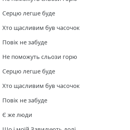
Серцю легше буде
Хто щасливим був часочок
Повік не забуде
Не поможуть сльози горю
Серцю легше буде
Хто щасливим був часочок
Повік не забуде
Є же люди
Що і моїй Завидують долі