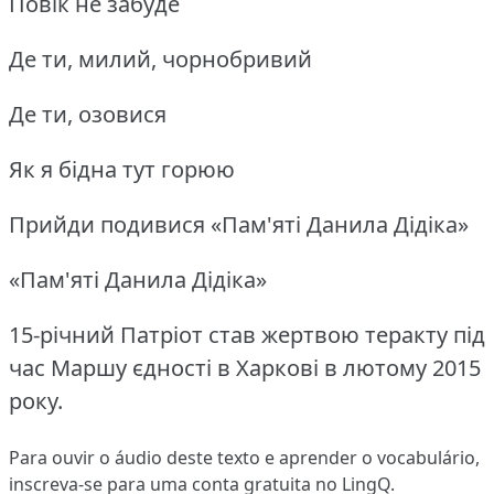
Повік не забуде
Де ти, милий, чорнобривий
Де ти, озовися
Як я бідна тут горюю
Прийди подивися «Пам'яті Данила Дідіка»
«Пам'яті Данила Дідіка»
15-річний Патріот став жертвою теракту під
час Маршу єдності в Харкові в лютому 2015
року.
Para ouvir o áudio deste texto e aprender o vocabulário,
inscreva-se
para uma conta gratuita no LingQ.