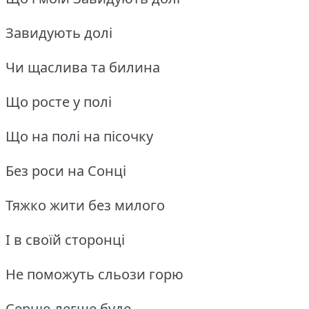
Завидують долі
Чи щаслива та билина
Що росте у полі
Що на полі на пісочку
Без роси на Сонці
Тяжко жити без милого
І в своїй сторонці
Не поможуть сльози горю
Серцю легше буде