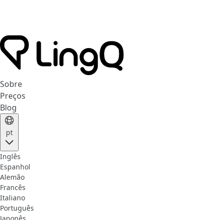
Sobre
Preços
Blog
pt
Inglês
Espanhol
Alemão
Francês
Italiano
Português
Japonês