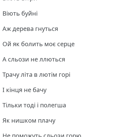
Віють буйні
Аж дерева гнуться
Ой як болить моє серце
А сльози не ллються
Трачу літа в лютім горі
І кінця не бачу
Тільки тоді і полегша
Як нишком плачу
Не поможуть сльози горю