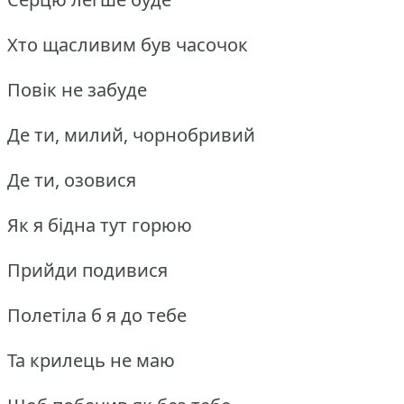
Хто щасливим був часочок
Повік не забуде
Де ти, милий, чорнобривий
Де ти, озовися
Як я бідна тут горюю
Прийди подивися
Полетіла б я до тебе
Та крилець не маю