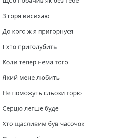
Щоб побачив як без тебе
З горя висихаю
До кого ж я пригорнуся
І хто приголубить
Коли тепер нема того
Який мене любить
Не поможуть сльози горю
Серцю легше буде
Хто щасливим був часочок