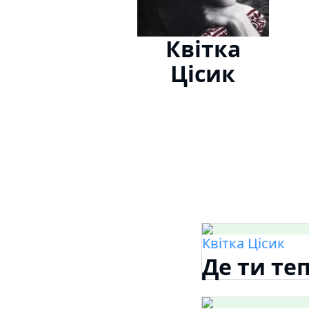
Квітка
Цісик
Квітка Цісик
Де ти теп