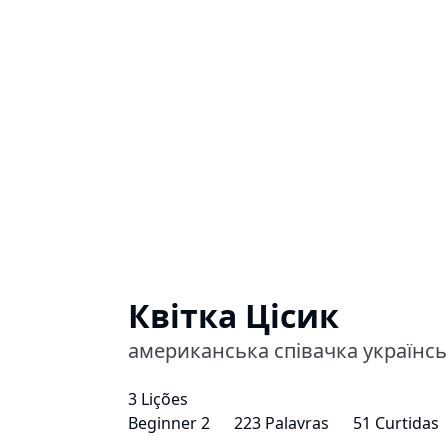
Квітка Цісик
американська співачка українс
3 Lições
Beginner 2
223 Palavras
51 Curtidas