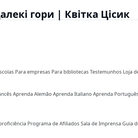
далекі гори | Квітка Цісик
scolas
Para empresas
Para bibliotecas
Testemunhos
Loja d
ancês
Aprenda Alemão
Aprenda Italiano
Aprenda Portuguê
proficiência
Programa de Afiliados
Sala de Imprensa
Guia d