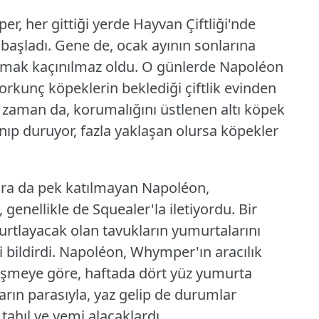
 her gittiği yerde Hayvan Çiftliği'nde
başladı.
Gene de, ocak ayının sonlarına
almak kaçınılmaz oldu.
O günlerde Napoléon
rkunç köpeklerin beklediği çiftlik evinden
ğı zaman da, korumalığını üstlenen altı köpek
ıp duruyor, fazla yaklaşan olursa köpekler
lara da pek katılmayan Napoléon,
 genellikle de Squealer'la iletiyordu.
Bir
urtlayacak olan tavukların yumurtalarını
 bildirdi.
Napoléon, Whymper'ın aracılık
zleşmeye göre, haftada dört yüz yumurta
rın parasıyla, yaz gelip de durumlar
 tahıl ve yemi alacaklardı.