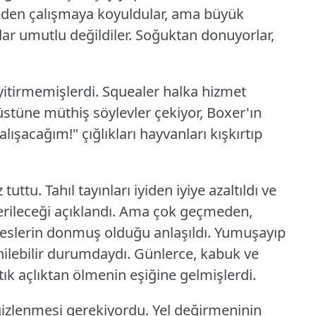
niden çalışmaya koyuldular, ama büyük
dar umutlu değildiler.
Soğuktan donuyorlar,
yitirmemişlerdi.
Squealer halka hizmet
tüne müthiş söylevler çekiyor, Boxer'ın
alışacağım!"
çığlıkları hayvanları kışkırtıp
 tuttu.
Tahıl tayınları iyiden iyiye azaltıldı ve
rileceği açıklandı.
Ama çok geçmeden,
ateslerin donmuş olduğu anlaşıldı.
Yumuşayıp
ilebilir durumdaydı.
Günlerce, kabuk ve
tık açlıktan ölmenin eşiğine gelmişlerdi.
izlenmesi gerekiyordu.
Yel değirmeninin