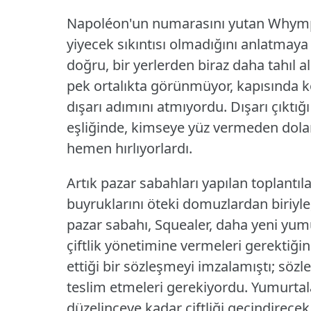
Napoléon'un numarasını yutan Whymper,
yiyecek sıkıntısı olmadığını anlatmaya 
doğru, bir yerlerden biraz daha tahıl 
pek ortalıkta görünmüyor, kapısında ko
dışarı adımını atmıyordu.
Dışarı çıktı
eşliğinde, kimseye yüz vermeden dolan
hemen hırlıyorlardı.
Artık pazar sabahları yapılan toplantı
buyruklarını öteki domuzlardan biriyle,
pazar sabahı, Squealer, daha yeni yum
çiftlik yönetimine vermeleri gerektiğini
ettiği bir sözleşmeyi imzalamıştı; sö
teslim etmeleri gerekiyordu.
Yumurtala
düzelinceye kadar çiftliği geçindirecek