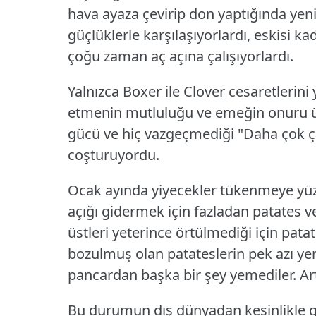
hava ayaza çevirip don yaptığında ye
güçlüklerle karşılaşıyorlardı, eskisi ka
çoğu zaman aç açına çalışıyorlardı.
Yalnızca Boxer ile Clover cesaretlerini 
etmenin mutluluğu ve emeğin onuru üs
gücü ve hiç vazgeçmediği "Daha çok ç
coşturuyordu.
Ocak ayında yiyecekler tükenmeye yüz
açığı gidermek için fazladan patates ve
üstleri yeterince örtülmediği için pat
bozulmuş olan patateslerin pek azı yen
pancardan başka bir şey yemediler.
Ar
Bu durumun dış dünyadan kesinlikle g