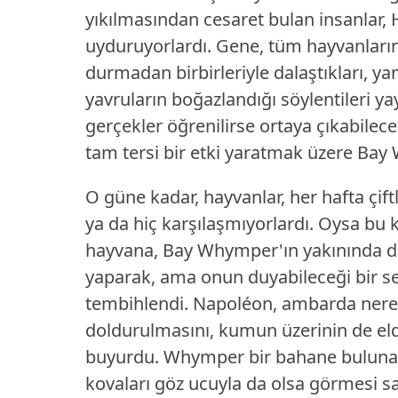
yıkılmasından cesaret bulan insanlar, Ha
uyduruyorlardı.
Gene, tüm hayvanların 
durmadan birbirleriyle dalaştıkları, 
yavruların boğazlandığı söylentileri yay
gerçekler öğrenilirse ortaya çıkabilecek
tam tersi bir etki yaratmak üzere Bay
O güne kadar, hayvanlar, her hafta çif
ya da hiç karşılaşmıyorlardı.
Oysa bu k
hayvana, Bay Whymper'ın yakınında d
yaparak, ama onun duyabileceği bir ses
tembihlendi.
Napoléon, ambarda ner
doldurulmasını, kumun üzerinin de eld
buyurdu.
Whymper bir bahane bulunar
kovaları göz ucuyla da olsa görmesi s