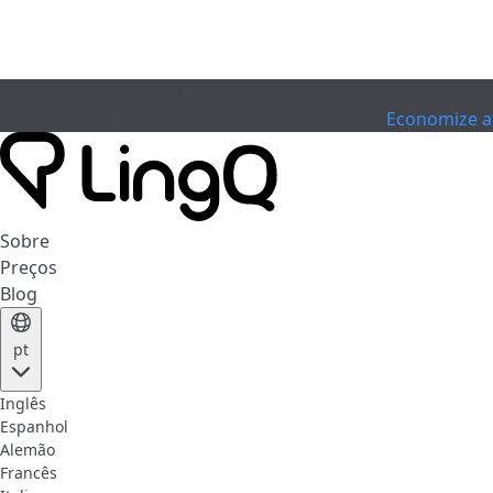
EXPIRADO
Comemore a Copa
Extended Sale
Economize a
Sobre
Preços
Blog
pt
Inglês
Espanhol
Alemão
Francês