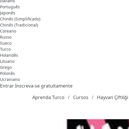
Italiano
Português
Japonês
Chinês (Simplificado)
Chinês (Tradicional)
Coreano
Russo
Sueco
Turco
Holandês
Lituano
Grego
Polonês
Ucraniano
Entrar
Inscreva-se gratuitamente
Aprenda Turco
Cursos
Hayvan Çiftliğ