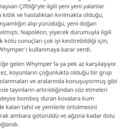
yvan Çiftliği'yle ilgili yeni yeni yalanlar
kıtlık ve hastalıktan kırılmakta olduğu,
yamyamlığın alıp yürüdüğü, yeni doğan
ılmıştı.
Napoléon, yiyecek durumuyla ilgili
 kötü sonuçları çok iyi kestirebildiği için,
 Whymper'ı kullanmaya karar verdi.
tliğe gelen Whymper'la ya pek az karşılaşıyor
ez, koyunların çoğunlukta olduğu bir grup
olanmaları ve aralarında konuşuyormuş gibi
le tayınların artırıldığından söz etmeleri
edeyse bomboş duran kovalara kum
e kalan tahıl ve yemlerle örtülmesini
ak ambara götürüldü ve ağzına kadar dolu
ağlandı.