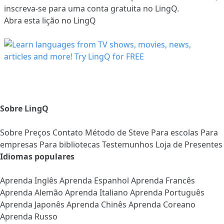
inscreva-se
para uma conta gratuita no LingQ.
Abra esta lição no LingQ
Sobre LingQ
Sobre
Preços
Contato
Método de Steve
Para escolas
Para
empresas
Para bibliotecas
Testemunhos
Loja de Presentes
Idiomas populares
Aprenda Inglês
Aprenda Espanhol
Aprenda Francês
Aprenda Alemão
Aprenda Italiano
Aprenda Português
Aprenda Japonês
Aprenda Chinês
Aprenda Coreano
Aprenda Russo