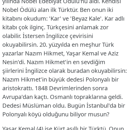
yılında Nobel Edebiyat Ödülü'nü aldı. Kendisi
Nobel Ödülü alan ilk Türktür. Ben onun iki
kitabını okudum: 'Kar' ve 'Beyaz Kale'. Kar adlı
kitabı çok ilginç. Türkçesini anlamak zor
olabilir. İstersen İngilizce çevirisini
okuyabilirsin.
20. yüzyılda en meşhur Türk
yazarlar Nazım Hikmet, Yaşar Kemal ve Aziz
Nesin'di. Nazım Hikmet'in en sevdiğim
şiirlerini İngilizce olarak buradan okuyabilirsin:
Nazım Hikmet'in büyük dedesi Polonyalı bir
aristokrattı. 1848 Devrimlerinden sonra
Avrupa'dan kaçtı. Osmanlı topraklarına geldi.
Dedesi Müslüman oldu. Bugün İstanbul'da bir
Polonyalı köyü olduğunu biliyor musun?
Yaşar Kemal (4) ise Kürt asıllı bir Türktü. Onun