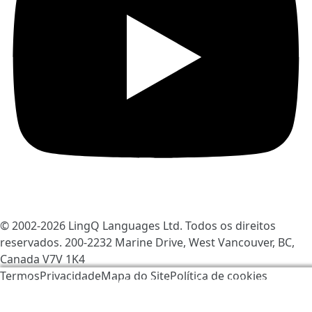
© 2002-2026
LingQ Languages Ltd.
Todos os direitos
reservados. 200-2232 Marine Drive, West Vancouver, BC,
Canada
V7V 1K4
Termos
Privacidade
Mapa do Site
Política de cookies
Nós usamos os cookies para ajudar a melhorar o
LingQ. Ao visitar o site, você concorda com a nossa