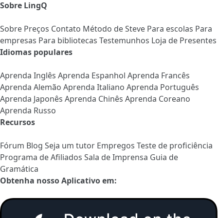
Sobre LingQ
Sobre
Preços
Contato
Método de Steve
Para escolas
Para
empresas
Para bibliotecas
Testemunhos
Loja de Presentes
Idiomas populares
Aprenda Inglês
Aprenda Espanhol
Aprenda Francês
Aprenda Alemão
Aprenda Italiano
Aprenda Português
Aprenda Japonês
Aprenda Chinês
Aprenda Coreano
Aprenda Russo
Recursos
Fórum
Blog
Seja um tutor
Empregos
Teste de proficiência
Programa de Afiliados
Sala de Imprensa
Guia de
Gramática
Obtenha nosso Aplicativo em: