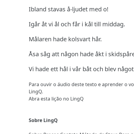
Ibland stavas å-ljudet med o!
Igår åt vi ål och får i kål till middag.
Målaren hade kolsvart hår.
Åsa såg att någon hade åkt i skidspåre
Vi hade ett hål i vår båt och blev någo
Para ouvir o áudio deste texto e aprender o v
LingQ.
Abra esta lição no LingQ
Sobre LingQ