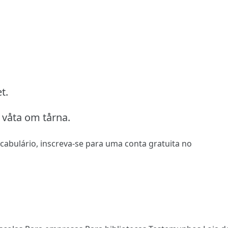
t.
t våta om tårna.
ocabulário,
inscreva-se
para uma conta gratuita no