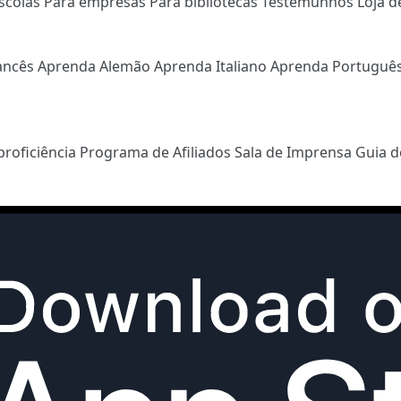
scolas
Para empresas
Para bibliotecas
Testemunhos
Loja d
ancês
Aprenda Alemão
Aprenda Italiano
Aprenda Portuguê
proficiência
Programa de Afiliados
Sala de Imprensa
Guia d