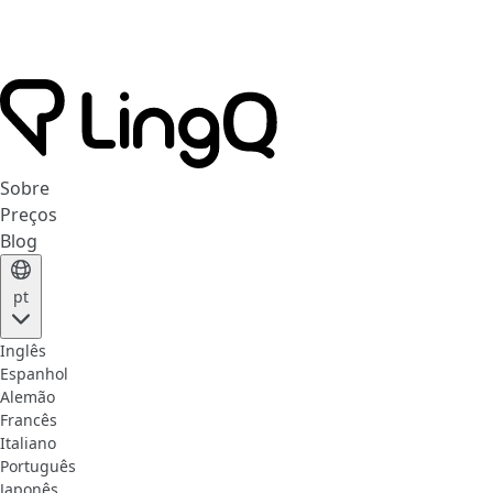
Sobre
Preços
Blog
pt
Inglês
Espanhol
Alemão
Francês
Italiano
Português
Japonês