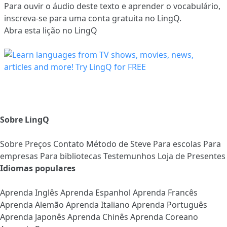
Para ouvir o áudio deste texto e aprender o vocabulário,
inscreva-se
para uma conta gratuita no LingQ.
Abra esta lição no LingQ
Sobre LingQ
Sobre
Preços
Contato
Método de Steve
Para escolas
Para
empresas
Para bibliotecas
Testemunhos
Loja de Presentes
Idiomas populares
Aprenda Inglês
Aprenda Espanhol
Aprenda Francês
Aprenda Alemão
Aprenda Italiano
Aprenda Português
Aprenda Japonês
Aprenda Chinês
Aprenda Coreano