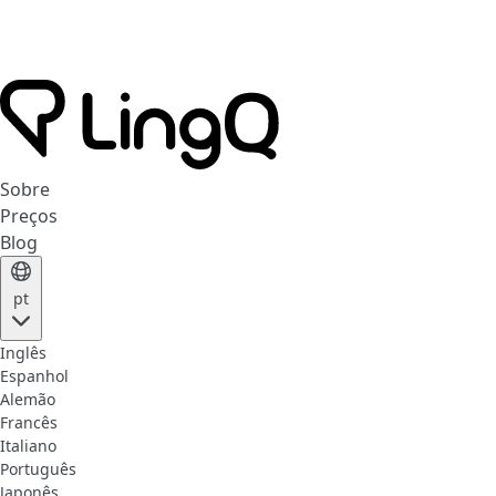
Sobre
Preços
Blog
pt
Inglês
Espanhol
Alemão
Francês
Italiano
Português
Japonês