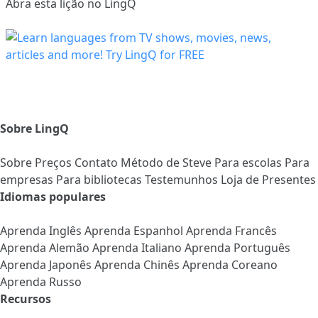
Abra esta lição no LingQ
Sobre LingQ
Sobre
Preços
Contato
Método de Steve
Para escolas
Para
empresas
Para bibliotecas
Testemunhos
Loja de Presentes
Idiomas populares
Aprenda Inglês
Aprenda Espanhol
Aprenda Francês
Aprenda Alemão
Aprenda Italiano
Aprenda Português
Aprenda Japonês
Aprenda Chinês
Aprenda Coreano
Aprenda Russo
Recursos