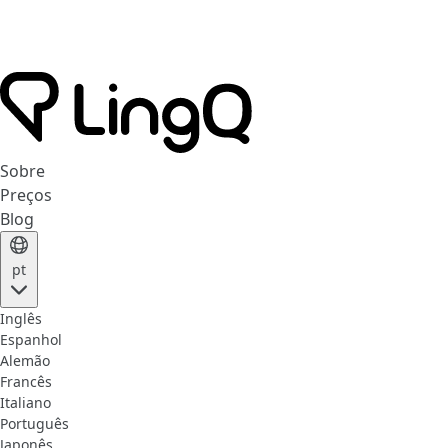
Sobre
Preços
Blog
pt
Inglês
Espanhol
Alemão
Francês
Italiano
Português
Japonês