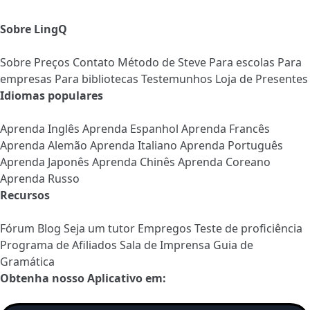
Sobre LingQ
Sobre
Preços
Contato
Método de Steve
Para escolas
Para
empresas
Para bibliotecas
Testemunhos
Loja de Presentes
Idiomas populares
Aprenda Inglês
Aprenda Espanhol
Aprenda Francês
Aprenda Alemão
Aprenda Italiano
Aprenda Português
Aprenda Japonês
Aprenda Chinês
Aprenda Coreano
Aprenda Russo
Recursos
Fórum
Blog
Seja um tutor
Empregos
Teste de proficiência
Programa de Afiliados
Sala de Imprensa
Guia de
Gramática
Obtenha nosso Aplicativo em: