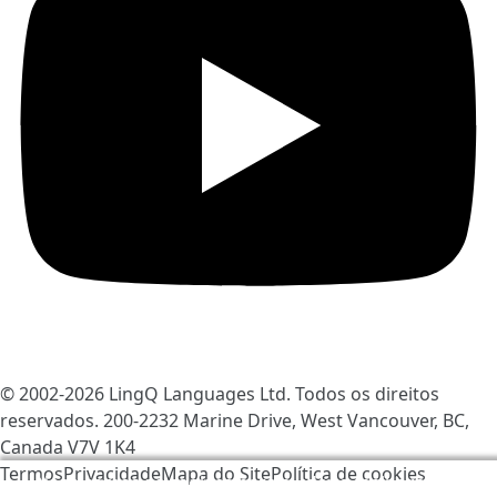
© 2002-2026
LingQ Languages Ltd.
Todos os direitos
reservados. 200-2232 Marine Drive, West Vancouver, BC,
Canada
V7V 1K4
Termos
Privacidade
Mapa do Site
Política de cookies
Nós usamos os cookies para ajudar a melhorar o