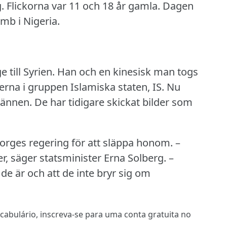
.
Flickorna var 11 och 18 år gamla.
Dagen
mb i Nigeria.
 till Syrien.
Han och en kinesisk man togs
erna i gruppen Islamiska staten, IS.
Nu
männen.
De har tidigare skickat bilder som
Norges regering för att släppa honom.
–
ter, säger statsminister Erna Solberg.
–
de är och att de inte bryr sig om
ocabulário,
inscreva-se
para uma conta gratuita no