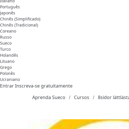
Italiano
Português
Japonês
Chinês (Simplificado)
Chinês (Tradicional)
Coreano
Russo
Sueco
Turco
Holandês
Lituano
Grego
Polonês
Ucraniano
Entrar
Inscreva-se gratuitamente
Aprenda Sueco
Cursos
8sidor lättläs