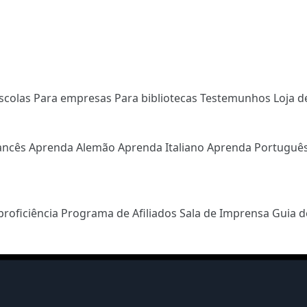
scolas
Para empresas
Para bibliotecas
Testemunhos
Loja d
ancês
Aprenda Alemão
Aprenda Italiano
Aprenda Portuguê
proficiência
Programa de Afiliados
Sala de Imprensa
Guia d