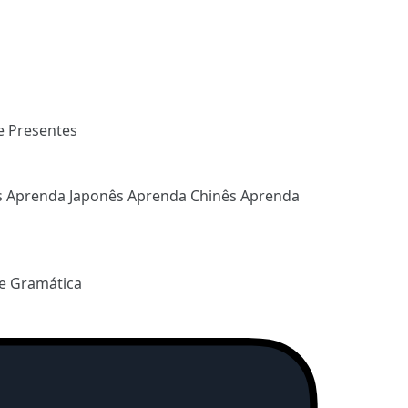
e Presentes
s
Aprenda Japonês
Aprenda Chinês
Aprenda
e Gramática