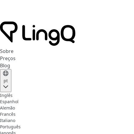
Sobre
Preços
Blog
pt
Inglês
Espanhol
Alemão
Francês
Italiano
Português
Japonês