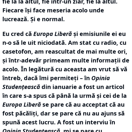
fie la la altul, fie într-un ziar, fie la altul.
Fiecare îşi face meseria acolo unde
lucrează.
Şi e normal.
Eu cred că
Europa Liberă
şi emisiunile ei eu
n-o să le uit niciodată.
Am stat cu radio, cu
casetofon, am reascultat de mai multe ori,
şi într-adevăr primeam multe informaţii de
acolo.
În legătură cu aceasta am vrut să vă
întreb, dacă îmi permiteţi – în
Opinia
Studenţească
din ianuarie a fost un articol
în care s-a spus că până la urmă şi cei de la
Europa Liberă
se pare că au acceptat că au
fost păcăliţi, dar se pare că nu au ajuns să
spună acest lucru.
A fost un interviu în
Opinia Studenţească
, mi se pare cu