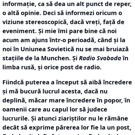
informaţie, ca să dea un alt punct de reper,
o altă opinie.
Deci să informezi oricum o
viziune stereoscopică, dacă vreţi, faţă de
eveniment.
Şi mie îmi pare bine că noi
acum am ajuns într-o perioadă, când şi la
noi în Uniunea Sovietică nu se mai bruiază
staţiile de la Munchen.
Şi
Radio Svoboda
în
limba rusă, şi orice post de radio.
Fiindcă puterea a început să aibă încredere
şi mă bucură lucrul acesta, dacă nu
deplină, măcar mare încredere în popor, în
oamenii care au capul lor să judece
lucrurile.
Şi atunci ziariştilor nu le rămâne
decât să exprime părerea lor fie la un post,