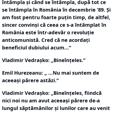
întâmpla şi când se întâmpla, după tot ce
se întâmpla în România în decembrie '89.
Şi
am fost pentru foarte puţin timp, de altfel,
sincer convinşi că ceea ce s-a întâmplat în
România este într-adevăr o revoluţie
anticomunistă.
Cred că ne acordaţi
beneficiul dubiului acum...”
Vladimir Vedraşko:
„Bineînţeles.”
Emil Hurezeanu: „ ...Nu mai suntem de
aceeaşi părere astăzi.”
Vladimir Vedraşko:
„Bineînţeles, fiindcă
nici noi nu am avut aceeaşi părere de-a
lungul săptămânilor şi lunilor care au venit