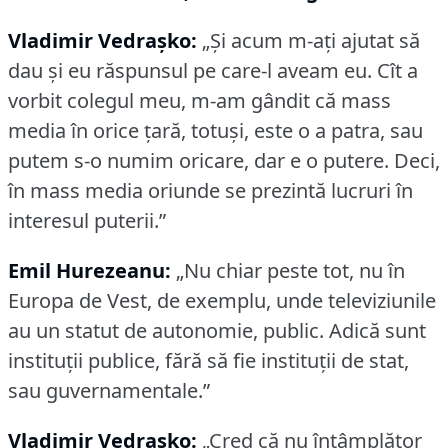
Vladimir Vedraşko:
„Şi acum m-aţi ajutat să
dau şi eu răspunsul pe care-l aveam eu.
Cît a
vorbit colegul meu, m-am gândit că mass
media în orice ţară, totuşi, este o a patra, sau
putem s-o numim oricare, dar e o putere.
Deci,
în mass media oriunde se prezintă lucruri în
interesul puterii.”
Emil Hurezeanu:
„Nu chiar peste tot, nu în
Europa de Vest, de exemplu, unde televiziunile
au un statut de autonomie, public.
Adică sunt
instituţii publice, fără să fie instituţii de stat,
sau guvernamentale.”
Vladimir Vedraşko:
„Cred că nu întâmplător