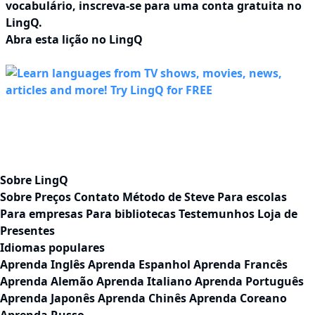
vocabulário,
inscreva-se
para uma conta gratuita no
LingQ.
Abra esta lição no LingQ
Sobre LingQ
Sobre
Preços
Contato
Método de Steve
Para escolas
Para empresas
Para bibliotecas
Testemunhos
Loja de
Presentes
Idiomas populares
Aprenda Inglês
Aprenda Espanhol
Aprenda Francês
Aprenda Alemão
Aprenda Italiano
Aprenda Português
Aprenda Japonês
Aprenda Chinês
Aprenda Coreano
Aprenda Russo