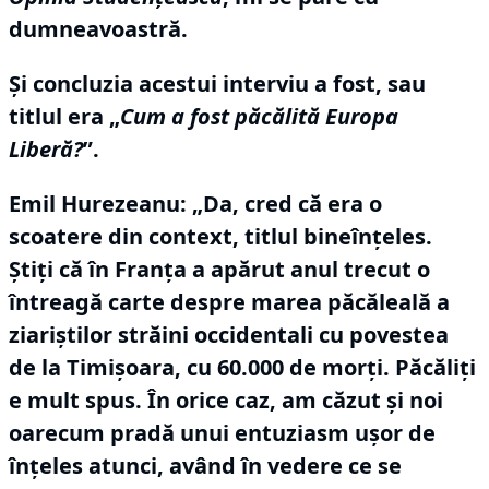
dumneavoastră.
Şi concluzia acestui interviu a fost, sau
titlul era „
Cum a fost păcălită Europa
Liberă?
”.
Emil Hurezeanu: „Da, cred că era o
scoatere din context, titlul bineînţeles.
Ştiţi că în Franţa a apărut anul trecut o
întreagă carte despre marea păcăleală a
ziariştilor străini occidentali cu povestea
de la Timişoara, cu 60.000 de morţi.
Păcăliţi
e mult spus.
În orice caz, am căzut şi noi
oarecum pradă unui entuziasm uşor de
înţeles atunci, având în vedere ce se