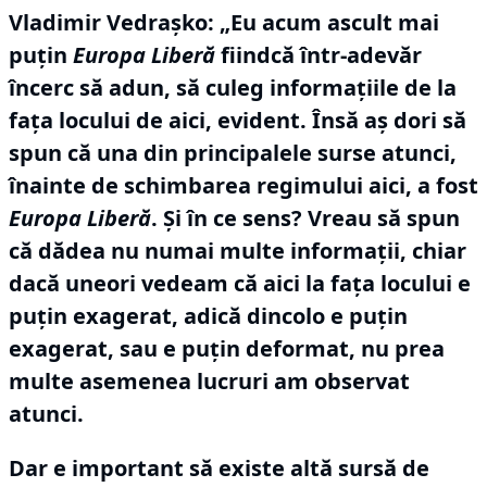
Vladimir Vedraşko:
„Eu acum ascult mai
puţin
Europa Liberă
fiindcă într-adevăr
încerc să adun, să culeg informaţiile de la
faţa locului de aici, evident.
Însă aş dori să
spun că una din principalele surse atunci,
înainte de schimbarea regimului aici, a fost
Europa Liberă
.
Şi în ce sens?
Vreau să spun
că dădea nu numai multe informaţii, chiar
dacă uneori vedeam că aici la faţa locului e
puţin exagerat, adică dincolo e puţin
exagerat, sau e puţin deformat, nu prea
multe asemenea lucruri am observat
atunci.
Dar e important să existe altă sursă de