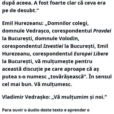
după aceea.
A fost foarte clar că ceva era
pe de desubt.”
Emil Hurezeanu: „Domnilor colegi,
domnule Vedraşco, corespondentul
Pravdei
la Bucureşti, domnule Volodin,
corespondentul
Izvestiei
la Bucureşti, Emil
Hurezeanu, corespondentul
Europei Libere
la Bucureşti, vă mulţumeşte pentru
această discuţie pe care aproape că aş
putea s-o numesc „tovărăşească”.
În sensul
cel mai bun.
Vă mulţumesc.
Vladimir Vedraşko:
„Vă mulţumim şi noi.”
Para ouvir o áudio deste texto e aprender o