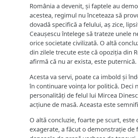
România a devenit, şi faptele au demo
acestea, regimul nu înceteaza să prov
dovadă specifică a felului, aş zice, lip
Ceauşescu întelege să trateze unele ne
orice societate civilizată.
O altă conclu
din zilele trecute este că opoziţia di
afirmă că nu ar exista, este puternică.
Acesta va servi, poate ca imbold şi î
în continuare voinţa lor politică.
Deci 
personalităţi de felul lui Mircea Dines
acţiune de masă.
Aceasta este semnifi
O altă concluzie, foarte pe scurt, este 
exagerate, a făcut o demonstraţie de f