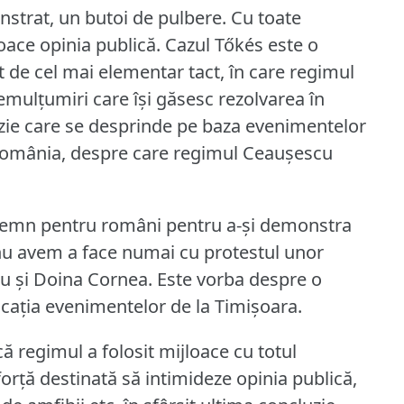
nstrat, un butoi de pulbere.
Cu toate
oace opinia publică.
Cazul Tőkés este o
sit de cel mai elementar tact, în care regimul
mulţumiri care îşi găsesc rezolvarea în
zie care se desprinde pe baza evenimentelor
n România, despre care regimul Ceauşescu
ndemn pentru români pentru a-şi demonstra
nu avem a face numai cu protestul unor
cu şi Doina Cornea.
Este vorba despre o
caţia evenimentelor de la Timişoara.
că regimul a folosit mijloace cu totul
orţă destinată să intimideze opinia publică,