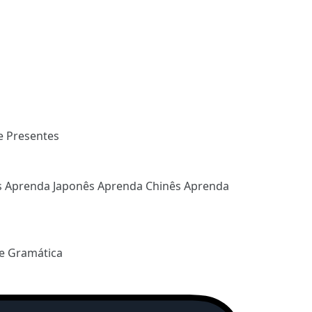
e Presentes
s
Aprenda Japonês
Aprenda Chinês
Aprenda
e Gramática