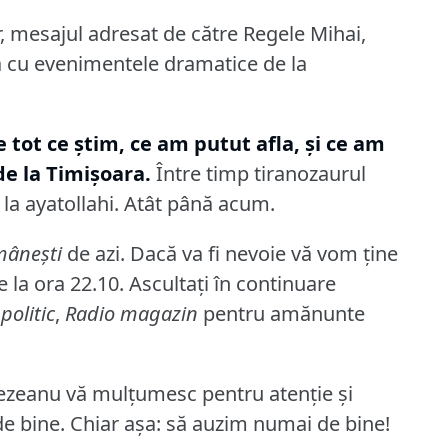
, mesajul adresat de către Regele Mihai,
ra cu evenimentele dramatice de la
e tot ce ştim, ce am putut afla, şi ce am
e la Timişoara.
Între timp tiranozaurul
la ayatollahi.
Atât până acum.
omâneşti
de azi.
Dacă va fi nevoie vă vom ţine
 la ora 22.10.
Ascultaţi în continuare
politic
,
Radio magazin
pentru amănunte
ezeanu vă mulţumesc pentru atenţie şi
e bine.
Chiar aşa: să auzim numai de bine!