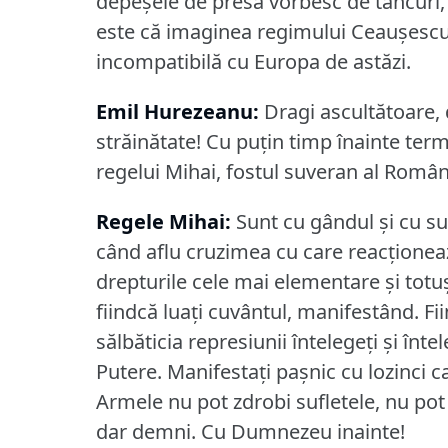
depeşele de presă vorbesc de tancuri, 
este că imaginea regimului Ceauşescu
incompatibilă cu Europa de astăzi.
Emil Hurezeanu:
Dragi ascultătoare, 
străinătate!
Cu puţin timp înainte ter
regelui Mihai, fostul suveran al Român
Regele Mihai:
Sunt cu gândul şi cu sufl
când aflu cruzimea cu care reacţioneaz
drepturile cele mai elementare şi totu
fiindcă luaţi cuvântul, manifestând.
Fi
sălbăticia represiunii întelegeţi şi întel
Putere.
Manifestaţi paşnic cu lozinci c
Armele nu pot zdrobi sufletele, nu pot 
dar demni.
Cu Dumnezeu inainte!