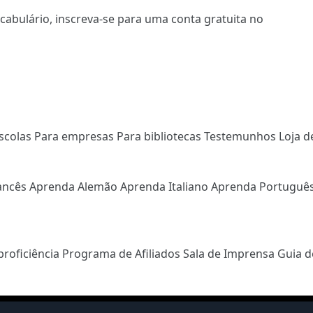
ocabulário,
inscreva-se
para uma conta gratuita no
scolas
Para empresas
Para bibliotecas
Testemunhos
Loja d
ancês
Aprenda Alemão
Aprenda Italiano
Aprenda Portuguê
proficiência
Programa de Afiliados
Sala de Imprensa
Guia d