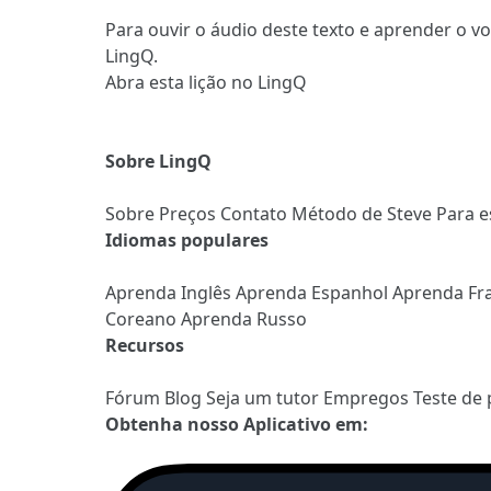
Para ouvir o áudio deste texto e aprender o v
LingQ.
Abra esta lição no LingQ
Sobre LingQ
Sobre
Preços
Contato
Método de Steve
Para e
Idiomas populares
Aprenda Inglês
Aprenda Espanhol
Aprenda Fr
Coreano
Aprenda Russo
Recursos
Fórum
Blog
Seja um tutor
Empregos
Teste de 
Obtenha nosso Aplicativo em: