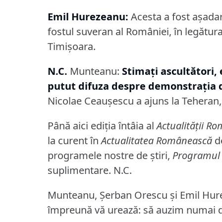
Emil Hurezeanu:
Acesta a fost aşadar
fostul suveran al României, în legătu
Timişoara.
N.C.
Munteanu:
Stimaţi ascultători, 
putut difuza despre demonstraţia d
Nicolae Ceauşescu a ajuns la Teheran, 
Până aici ediţia întâia al
Actualităţii R
la curent în
Actualitatea Românească
de
programele nostre de ştiri,
Programul 
suplimentare.
N.C.
Munteanu, Şerban Orescu şi Emil Hur
împreună vă urează: să auzim numai d