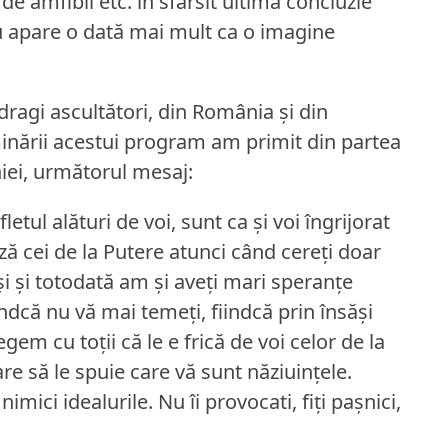
de amfibii etc.
în sfârsit ultima concluzie
 apare o dată mai mult ca o imagine
dragi ascultători, din România şi din
minării acestui program am primit din partea
iei, următorul mesaj:
etul alături de voi, sunt ca şi voi îngrijorat
ă cei de la Putere atunci când cereţi doar
şi şi totodată am şi aveţi mari speranţe
indcă nu vă mai temeţi, fiindcă prin însăşi
egem cu toţii că le e frică de voi celor de la
are să le spuie care vă sunt năziuinţele.
nimici idealurile.
Nu îi provocati, fiţi paşnici,