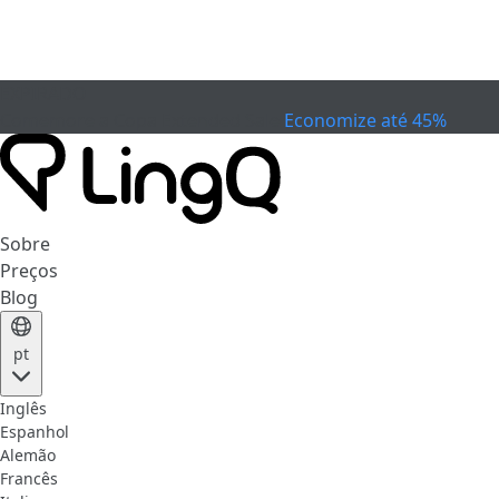
EXPIRADO
Comemore a Copa
Extended Sale
Economize até 45%
Sobre
Preços
Blog
pt
Inglês
Espanhol
Alemão
Francês