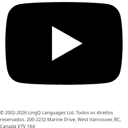
© 2002-2026
LingQ Languages Ltd.
Todos os direitos
reservados. 200-2232 Marine Drive, West Vancouver, BC,
Canada
V7V 1K4