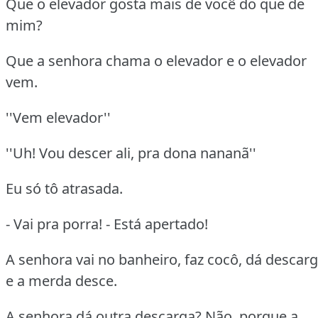
Que o elevador gosta mais de você do que de
mim?
Que a senhora chama o elevador e o elevador
vem.
''Vem elevador''
''Uh! Vou descer ali, pra dona nananã''
Eu só tô atrasada.
- Vai pra porra! - Está apertado!
A senhora vai no banheiro, faz cocô, dá descar
e a merda desce.
A senhora dá outra descarga? Não, porque a