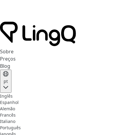
Sobre
Preços
Blog
pt
Inglês
Espanhol
Alemão
Francês
Italiano
Português
Japonês