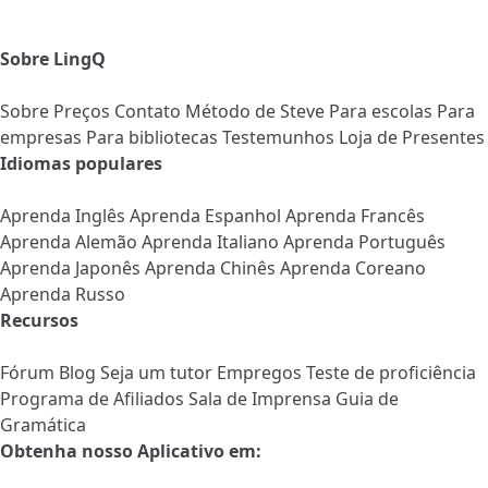
Sobre LingQ
Sobre
Preços
Contato
Método de Steve
Para escolas
Para
empresas
Para bibliotecas
Testemunhos
Loja de Presentes
Idiomas populares
Aprenda Inglês
Aprenda Espanhol
Aprenda Francês
Aprenda Alemão
Aprenda Italiano
Aprenda Português
Aprenda Japonês
Aprenda Chinês
Aprenda Coreano
Aprenda Russo
Recursos
Fórum
Blog
Seja um tutor
Empregos
Teste de proficiência
Programa de Afiliados
Sala de Imprensa
Guia de
Gramática
Obtenha nosso Aplicativo em: