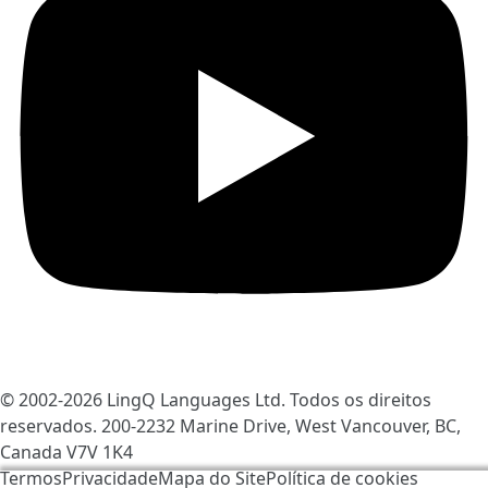
© 2002-2026
LingQ Languages Ltd.
Todos os direitos
reservados. 200-2232 Marine Drive, West Vancouver, BC,
Canada
V7V 1K4
Termos
Privacidade
Mapa do Site
Política de cookies