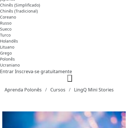
Chinês (Simplificado)
Chinês (Tradicional)
Coreano
Russo
Sueco
Turco
Holandês
Lituano
Grego
Polonês
Ucraniano
Entrar
Inscreva-se gratuitamente
Aprenda Polonês
Cursos
LingQ Mini Stories