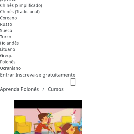
Chinês (Simplificado)
Chinês (Tradicional)
Coreano
Russo
Sueco
Turco
Holandês
Lituano
Grego
Polonês
Ucraniano
Entrar
Inscreva-se gratuitamente
Aprenda Polonês
Cursos