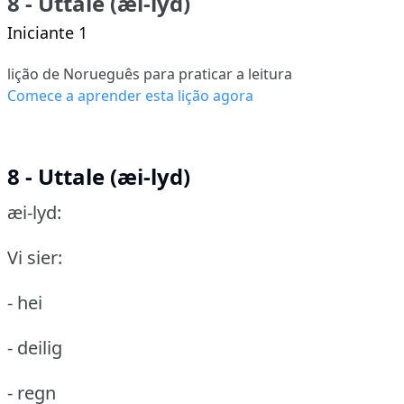
8 - Uttale (æi-lyd)
Iniciante 1
lição de Norueguês para praticar a leitura
Comece a aprender esta lição agora
8 - Uttale (æi-lyd)
æi-lyd:
Vi sier:
- hei
- deilig
- regn