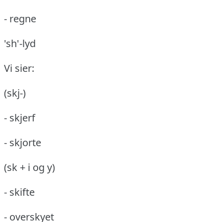
- regne
'sh'-lyd
Vi sier:
(skj-)
- skjerf
- skjorte
(sk + i og y)
- skifte
- overskyet