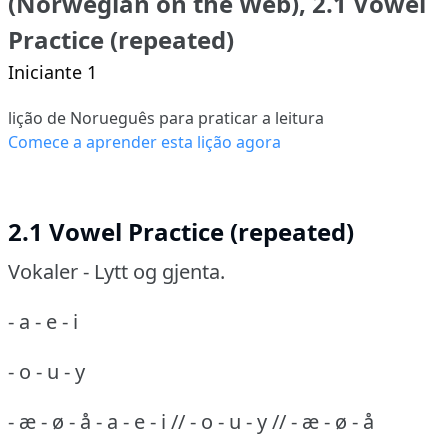
(Norwegian on the Web), 2.1 Vowel
Practice (repeated)
Iniciante 1
lição de Norueguês para praticar a leitura
Comece a aprender esta lição agora
2.1 Vowel Practice (repeated)
Vokaler - Lytt og gjenta.
- a - e - i
- o - u - y
- æ - ø - å
- a - e - i // - o - u - y // - æ - ø - å