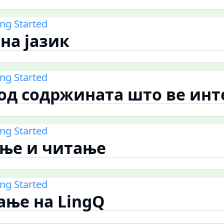
ing Started
 на јазик
ing Started
е од содржината што ве ин
ing Started
ање и читање
ing Started
рање на LingQ