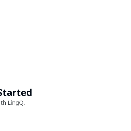
Started
ith LingQ.