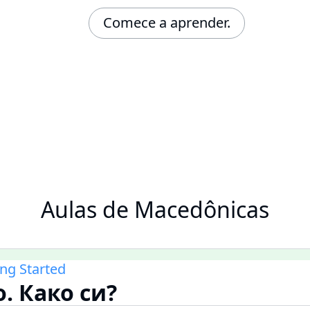
Comece a aprender.
Aulas de Macedônicas
ing Started
о. Како си?