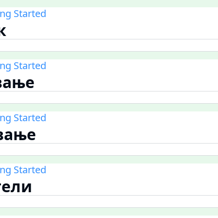
ing Started
к
ing Started
вање
ing Started
ување
ing Started
тели