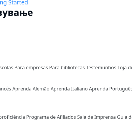
ing Started
авување
scolas
Para empresas
Para bibliotecas
Testemunhos
Loja d
ancês
Aprenda Alemão
Aprenda Italiano
Aprenda Portuguê
proficiência
Programa de Afiliados
Sala de Imprensa
Guia d