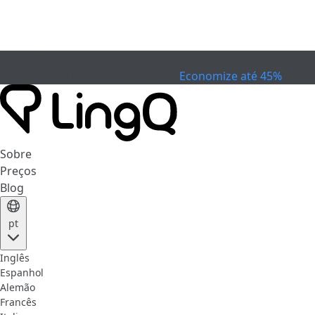
EXPIRADO
Comemore a Copa
Extended Sale
Economize até 45%
Sobre
Preços
Blog
pt
Inglês
Espanhol
Alemão
Francês