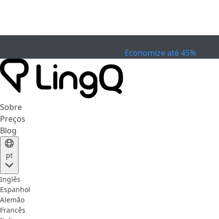
EXPIRADO
Comemore a Copa
Extended Sale
Economize até 45%
Sobre
Preços
Blog
pt
Inglês
Espanhol
Alemão
Francês