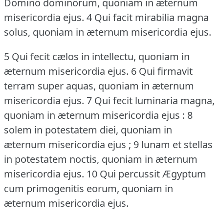
Domino dominorum, quoniam in æternum
misericordia ejus.
4 Qui facit mirabilia magna
solus, quoniam in æternum misericordia ejus.
5 Qui fecit cælos in intellectu, quoniam in
æternum misericordia ejus.
6 Qui firmavit
terram super aquas, quoniam in æternum
misericordia ejus.
7 Qui fecit luminaria magna,
quoniam in æternum misericordia ejus : 8
solem in potestatem diei, quoniam in
æternum misericordia ejus ; 9 lunam et stellas
in potestatem noctis, quoniam in æternum
misericordia ejus.
10 Qui percussit Ægyptum
cum primogenitis eorum, quoniam in
æternum misericordia ejus.