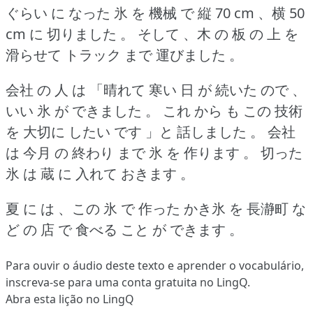
ぐらい に なった 氷 を 機械 で 縦 70 cm 、横 50
cm に 切りました 。
そして 、木 の 板 の 上 を
滑らせて トラック まで 運びました 。
会社 の 人 は 「晴れて 寒い 日 が 続いた ので 、
いい 氷 が できました 。
これ から も この 技術
を 大切に したい です 」と 話しました 。
会社
は 今月 の 終わり まで 氷 を 作ります 。
切った
氷 は 蔵 に 入れて おきます 。
夏 に は 、この 氷 で 作った かき氷 を 長瀞町 な
ど の 店 で 食べる こと が できます 。
Para ouvir o áudio deste texto e aprender o vocabulário,
inscreva-se
para uma conta gratuita no LingQ.
Abra esta lição no LingQ