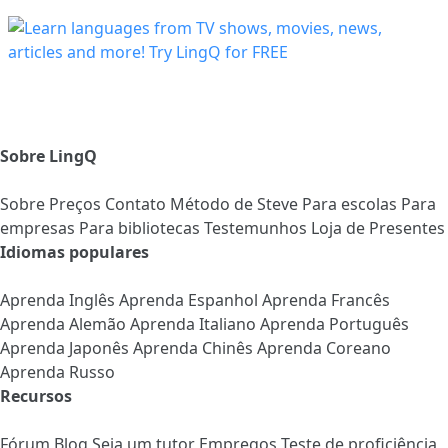
Sobre LingQ
Sobre
Preços
Contato
Método de Steve
Para escolas
Para
empresas
Para bibliotecas
Testemunhos
Loja de Presentes
Idiomas populares
Aprenda Inglês
Aprenda Espanhol
Aprenda Francês
Aprenda Alemão
Aprenda Italiano
Aprenda Português
Aprenda Japonês
Aprenda Chinês
Aprenda Coreano
Aprenda Russo
Recursos
Fórum
Blog
Seja um tutor
Empregos
Teste de proficiência