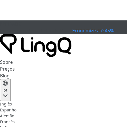
EXPIRADO
Comemore a Copa
Extended Sale
Economize até 45%
Sobre
Preços
Blog
pt
Inglês
Espanhol
Alemão
Francês