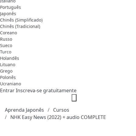
Italiano
Português
Japonês
Chinês (Simplificado)
Chinês (Tradicional)
Coreano
Russo
Sueco
Turco
Holandês
Lituano
Grego
Polonês
Ucraniano
Entrar
Inscreva-se gratuitamente
Aprenda Japonês
Cursos
NHK Easy News (2022) + audio COMPLETE