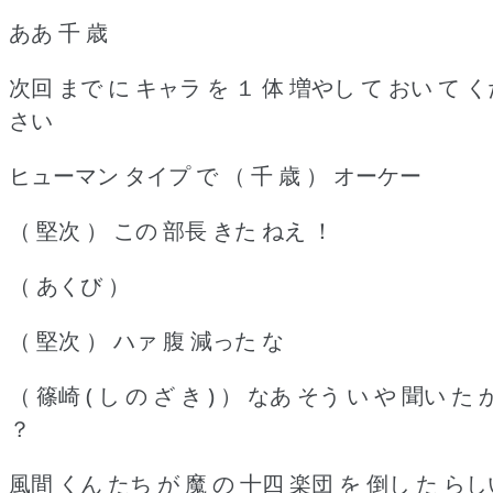
ああ 千 歳
次回 まで に キャラ を １ 体 増やし て おい て 
さい
ヒューマン タイプ で （ 千 歳 ） オーケー
（ 堅次 ） この 部長 きた ねえ ！
（ あくび ）
（ 堅次 ） ハァ 腹 減った な
（ 篠崎 ( し の ざ き ) ） なあ そう い や 聞い た 
？
風間 くん たち が 魔 の 十四 楽団 を 倒し た ら