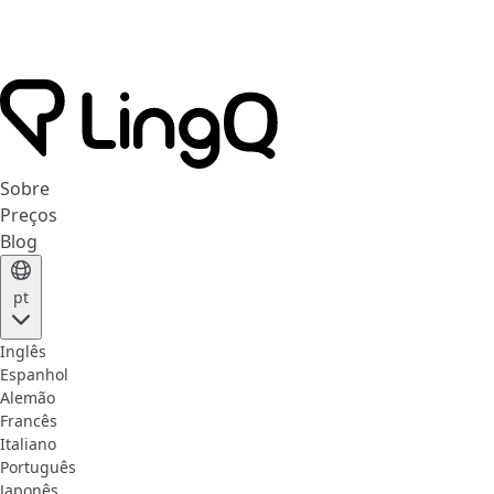
Sobre
Preços
Blog
pt
Inglês
Espanhol
Alemão
Francês
Italiano
Português
Japonês