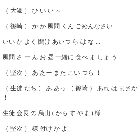
（ 大濠 ） ひ い い ～
（ 篠崎 ） か か 風間 くん ごめんなさい
いい か よく 聞け あいつ ら は な …
風間 さ ー ん お 昼 一緒に 食べ ま しょ う
（ 堅次 ） あ あー また こい つら ！
（ 生徒 たち ） あ あっ （ 篠崎 ） あれ は まさか
！
生徒 会長 の 烏山 ( から す やま ) 様
（ 堅次 ） 様 付け か よ