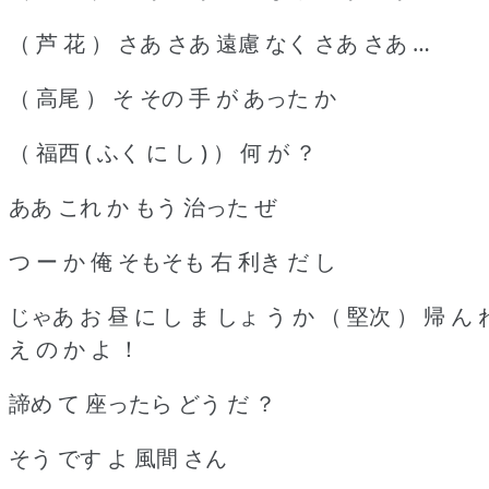
（ 芦 花 ） さあ さあ 遠慮 なく さあ さあ …
（ 高尾 ） そ その 手 が あった か
（ 福西 ( ふく に し ) ） 何 が ？
ああ これ か もう 治った ぜ
つ ー か 俺 そもそも 右 利き だ し
じゃあ お 昼 に し ま しょ う か （ 堅次 ） 帰 ん 
え の か よ ！
諦め て 座ったら どう だ ？
そう です よ 風間 さん