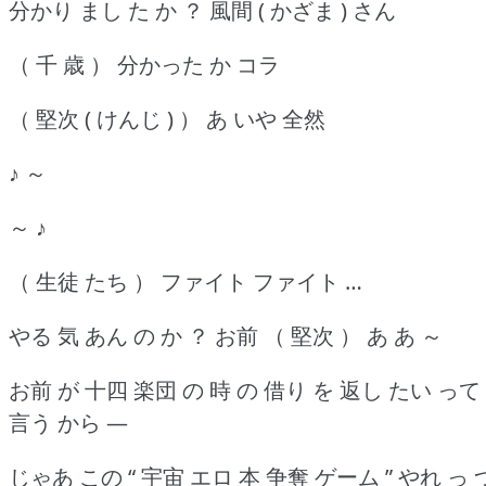
分かり まし た か ？ 風間 ( かざま ) さん
（ 千 歳 ） 分かった か コラ
（ 堅次 ( けんじ ) ） あ いや 全然
♪ ～
～ ♪
（ 生徒 たち ） ファイト ファイト …
やる 気 あん の か ？ お前 （ 堅次 ） あ あ ～
お前 が 十四 楽団 の 時 の 借り を 返し たい って
言う から ―
じゃあ この “ 宇宙 エロ 本 争奪 ゲーム ” やれ っ 