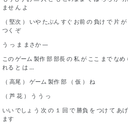
ませ ん よ
（ 堅次 ） いや たぶん すぐ お前 の 負け で 片 が
つく ぞ
う っ ま まさか ―
この ゲーム 製作 部 部長 の 私 が ここ まで なめ
れる と は …
（ 高尾 ） ゲーム 製作 部 （ 仮 ） ね
（ 芦 花 ） う う っ
いい でしょ う 次 の １ 回 で 勝負 を つけ て あげ
ます