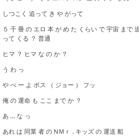
しつこく 追って き や がって
５ 千 冊 の エロ 本 が め た くらい で 宇宙 まで 
って くる ？ 普通
ヒマ ？ ヒマ な の か ？
う わ っ
や べ ー よ ボス （ ジョー ） フッ
俺 の 運命 も ここ まで か ？
あ … な っ
あれ は 同業 者 の NＭｒ . キッズ の 運送 船