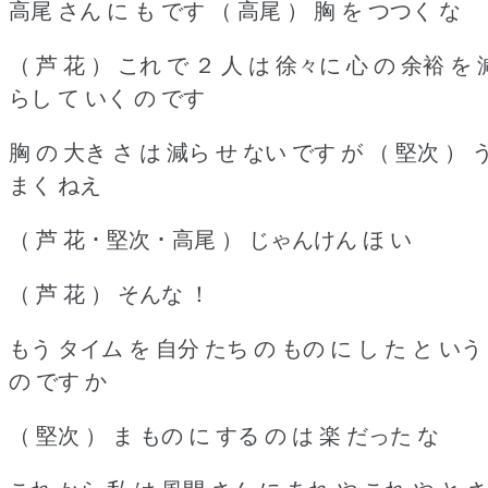
高尾 さん に も です （ 高尾 ） 胸 を つつく な
（ 芦 花 ） これ で ２ 人 は 徐々に 心 の 余裕 を 
らし て いく の です
胸 の 大き さ は 減ら せ ない です が （ 堅次 ） 
まく ねえ
（ 芦 花 ･ 堅次 ･ 高尾 ） じゃんけん ほ い
（ 芦 花 ） そんな ！
もう タイム を 自分 たち の もの に し た と いう
の です か
（ 堅次 ） ま もの に する の は 楽 だった な