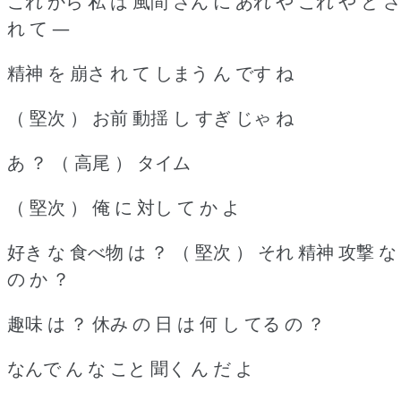
これ から 私 は 風間 さん に あれ や これ や と さ
れ て ―
精神 を 崩さ れ て しまう ん です ね
（ 堅次 ） お前 動揺 し すぎ じゃ ね
あ ？ （ 高尾 ） タイム
（ 堅次 ） 俺 に 対し て か よ
好き な 食べ物 は ？ （ 堅次 ） それ 精神 攻撃 な
の か ？
趣味 は ？ 休み の 日 は 何 し てる の ？
なんで ん な こと 聞く ん だ よ