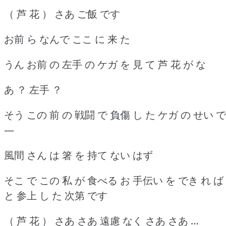
（ 芦 花 ） さあ ご飯 です
お前 ら なんで ここ に 来 た
うん お前 の 左手 の ケガ を 見 て 芦 花 が な
あ ？ 左手 ？
そう この 前 の 戦闘 で 負傷 し た ケガ の せい で
―
風間 さん は 箸 を 持て ない はず
そこ で この 私 が 食べる お 手伝い を でき れ ば
と 参上 し た 次第 です
（ 芦 花 ） さあ さあ 遠慮 なく さあ さあ …