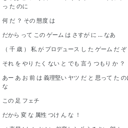
っ た のに
何 だ ？ その 態度 は
だから って この ゲーム は さすが に … なあ
（ 千 歳 ） 私 が プロデュース し た ゲーム だ ぞ
それ を やり たく ない と でも 言う つもり か ？
あー あ お 前 は 義理堅い ヤツ だ と 思って た 
な
この 足 フェチ
だから 変 な 属性 つけ ん な ！