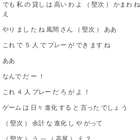
でも 私 の 貸し は 高い わ よ （ 堅次 ） かまわ ね
え
やり まし た ね 風間 さん （ 堅次 ） ああ
これ で ５ 人 で プレー が でき ます ね
ああ
なんで だ ー ！
これ ４ 人 プレー だ ろ が よ ！
ゲーム は 日々 進化 する と 言った でしょ う
（ 堅次 ） 余計 な 進化 し や がって
（ 堅次 ） う っ （ 高尾 ） え ？