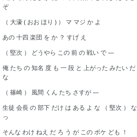
ぞ
（ 大濠 ( おお ほり ) ） マ マジ か よ
あの 十四 楽団 を か ？ すげ え
（ 堅次 ） どうやら この 前 の 戦い で ―
俺 たち の 知名 度 も 一 段 と 上がった みたい だ
な
（ 篠崎 ） 風間 くん たち さすが ―
生徒 会長 の 部下 だけ は ある よ な （ 堅次 ） な
っ
そんな わけ ねえ だ ろ う が この ボケ ども ！