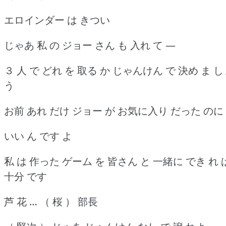
エロインダー は きつい
じゃあ 私 の ジョー さん も 入れ て ―
３ 人 で どれ を 取る か じゃんけん で 決め ま 
う
お前 あれ だけ ジョー が お気に入り だった のに
いい ん です よ
私 は 作った ゲーム を 皆さん と 一緒に でき れ 
十分 です
芦 花 … （ 桜 ） 部長