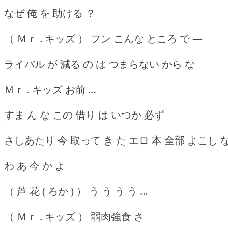
なぜ 俺 を 助ける ？
（ Ｍｒ . キッズ ） フン こんな ところ で ―
ライバル が 減る の は つまらない から な
Ｍｒ . キッズ お前 …
すま ん な この 借り は いつか 必ず
さしあたり 今 取って き た エロ 本 全部 よこし 
わ あ 今 か よ
（ 芦 花 ( ろか ) ） う う う う …
（ Ｍｒ . キッズ ） 弱肉強食 さ