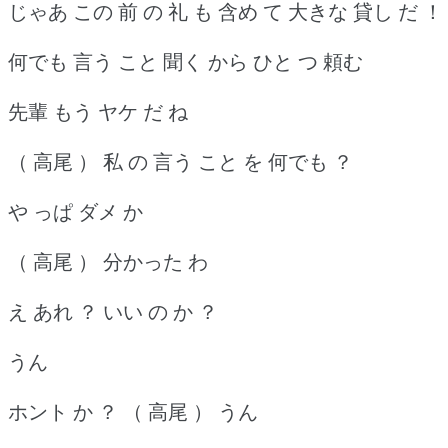
じゃあ この 前 の 礼 も 含め て 大きな 貸し だ ！
何でも 言う こと 聞く から ひと つ 頼む
先輩 もう ヤケ だ ね
（ 高尾 ） 私 の 言う こと を 何でも ？
や っぱ ダメ か
（ 高尾 ） 分かった わ
え あれ ？ いい の か ？
うん
ホント か ？ （ 高尾 ） うん