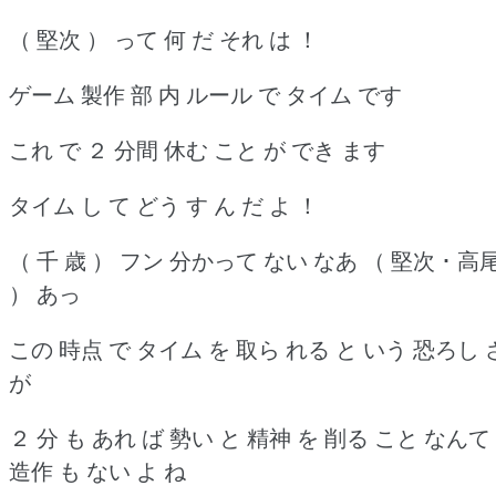
（ 堅次 ） って 何 だ それ は ！
ゲーム 製作 部 内 ルール で タイム です
これ で ２ 分間 休む こと が でき ます
タイム し て どう す ん だ よ ！
（ 千 歳 ） フン 分かって ない なあ （ 堅次 ･ 高
） あっ
この 時点 で タイム を 取ら れる と いう 恐ろし 
が
２ 分 も あれ ば 勢い と 精神 を 削る こと なんて
造作 も ない よ ね