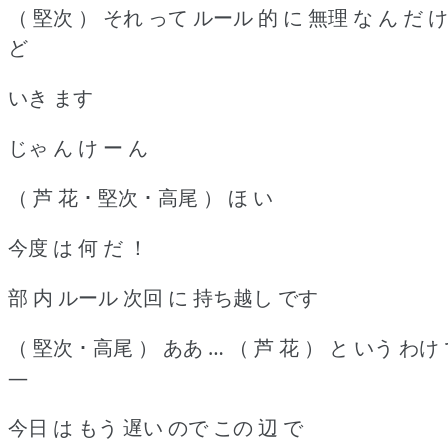
（ 堅次 ） それ って ルール 的 に 無理 な ん だ け
ど
いき ます
じゃ ん け ー ん
（ 芦 花 ･ 堅次 ･ 高尾 ） ほ い
今度 は 何 だ ！
部 内 ルール 次回 に 持ち越し です
（ 堅次 ･ 高尾 ） ああ … （ 芦 花 ） と いう わけ
―
今日 は もう 遅い ので この 辺 で