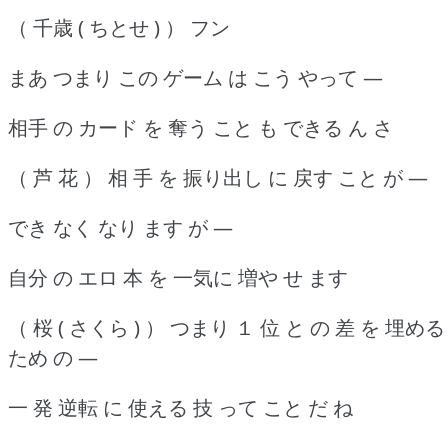
（ 千歳 ( ちとせ ) ） フン
まあ つまり この ゲーム は こう やって ―
相手 の カード を 奪う こと も できる ん さ
（ 芦 花 ） 相 手 を 振り出し に 戻す こと が ―
でき なく なり ます が ―
自分 の エロ 本 を 一気に 増や せ ます
（ 桜 ( さくら ) ） つまり １ 位 と の 差 を 埋める
ため の ―
一 発 逆転 に 使える 技 って こと だ ね