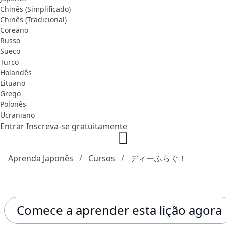
Chinês (Simplificado)
Chinês (Tradicional)
Coreano
Russo
Sueco
Turco
Holandês
Lituano
Grego
Polonês
Ucraniano
Entrar
Inscreva-se gratuitamente
Aprenda Japonês
Cursos
ディーふらぐ！
Comece a aprender esta lição agora