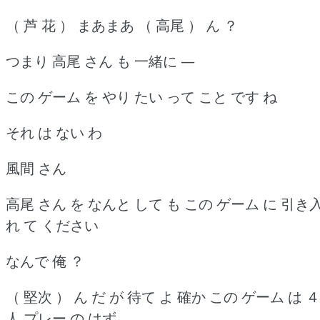
（ 芦 花 ） まあまあ （ 高尾 ） ん ？
つまり 高尾 さん も 一緒に ―
この ゲーム を やり たい って こと です ね
それ は ない わ
風間 さん
高尾 さん を なんと して も この ゲーム に 引き
れ て ください
なんで 俺 ？
（ 堅次 ） ん だ が 待て よ 確か この ゲーム は ４
人 プレー の はず