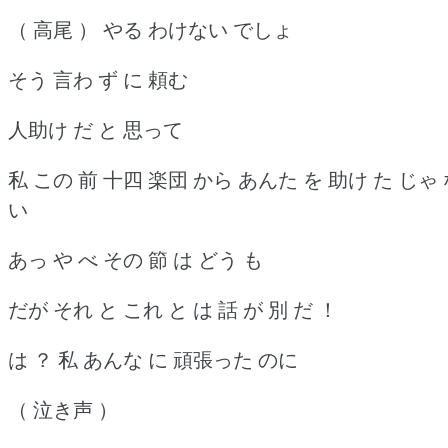
（ 高尾 ） やる わけない でしょ
そう 言わ ず に 頼む
人助け だ と 思って
私 この 前 十四 楽団 から あんた を 助け た じゃ
い
あっ や べ その 節 は どう も
だが それ と これ と は 話 が 別 だ ！
は ？ 私 あんな に 頑張った のに
（ 泣き声 ）