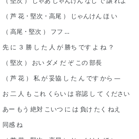
（ 堅次 ） じゃあ じゃんけん なし で 譲 れよ
（ 芦 花 ･ 堅次 ･ 高尾 ） じゃんけん ほ い
（ 高尾 ･ 堅次 ） フフ …
先 に ３ 勝 し た 人 が 勝ち です よ ね ？
（ 堅次 ） おい ダメ だ ぞ この 部長
（ 芦 花 ） 私 が 妥協 し た ん です から ―
お 二 人 も これ くらい は 容認 し て ください
あー もう 絶対 こいつ に は 負け たく ねえ
同感 ね