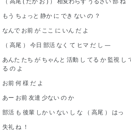
（ 高尾 ( たか お ) ） 相変わらず うるさい 部 ね
もう ちょっと 静か に でき ない の ？
なんで お前 が ここ に いん だ よ
（ 高尾 ） 今日 部活 なく て ヒマ だ し ―
あんた たち が ちゃんと 活動 し てる か 監視 し 
る の よ
お前 何 様 だ よ
あー お前 友達 少ない の か
部活 も 後輩 しか い ない し な （ 高尾 ） はっ
失礼 ね ！