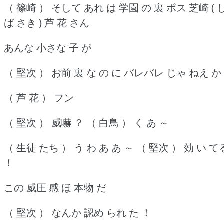
（ 篠崎 ） そして あれ は 学園 の 裏 ボス 芝崎 ( 
ば さき ) 芦 花 さん
あんな 小さな 子 が
（ 堅次 ） お前 裏 な の に バレバレ じゃ ねえ か
（ 芦 花 ） フン
（ 堅次 ） 威嚇 ？ （ 白鳥 ） く あ ～
（ 生徒 たち ） う わ あ あ ～ （ 堅次 ） 効 い て
！
この 威圧 感 ほ 本物 だ
（ 堅次 ） なんか 認め られ た ！