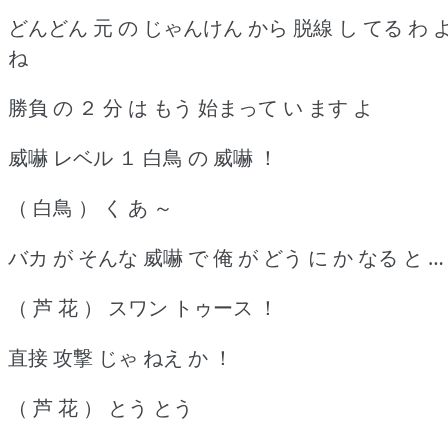
どんどん 元 の じゃんけん から 脱線 し てる わ 
ね
勝負 の ２ 分 は もう 始まって い ます よ
威嚇 レベル １ 白鳥 の 威嚇 ！
（ 白鳥 ） く あ ～
バカ が そんな 威嚇 で 俺 が どう に か なる と …
（ 芦 花 ） スワン トゥース ！
直接 攻撃 じゃ ねえ か ！
（ 芦 花 ） とう とう