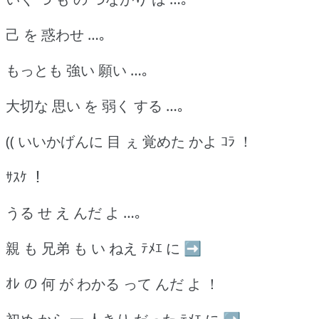
己 を 惑わせ …｡
もっとも 強い 願い …｡
大切な 思い を 弱く する …｡
(( いいかげんに 目 ぇ 覚めた かよ ｺﾗ ！
ｻｽｹ ！
うる せ え んだ よ …｡
親 も 兄弟 も い ねえ ﾃﾒｴ に ➡
ｵﾚ の 何 が わかる って んだ よ ！