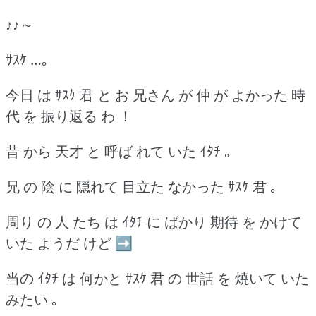
♪♪～
ｻｽｹ …｡
今日 は ｻｽｹ 君 と お 兄さん が 仲 が よかった 時
代 を 振り返る わ ！
昔 から 天才 と 呼ば れて いた ｲﾀﾁ ｡
兄 の 陰 に 隠れて 目立た なかった ｻｽｹ 君 ｡
周り の 人 たち は ｲﾀﾁ に ばかり 期待 を かけて
いた ようだ けど ➡
当の ｲﾀﾁ は 何かと ｻｽｹ 君 の 世話 を 焼いて いた
みたい ｡