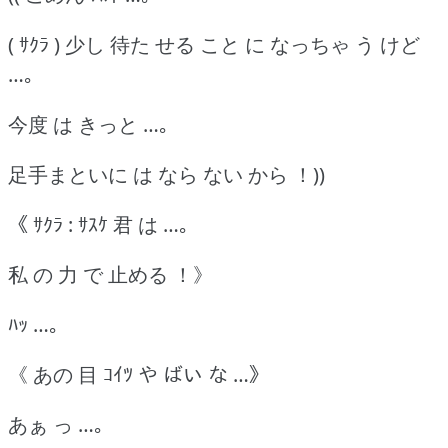
( ｻｸﾗ ) 少し 待た せる こと に なっちゃ う けど
…｡
今度 は きっと …｡
足手まといに は なら ない から ！))
《 ｻｸﾗ : ｻｽｹ 君 は …｡
私 の 力 で 止める ！》
ﾊｯ …｡
《 あの 目 ｺｲﾂ や ばい な …》
あぁ っ …｡