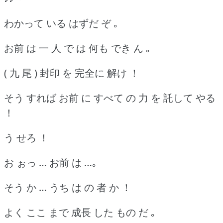
わかって いる はずだ ぞ ｡
お前 は 一 人 で は 何も でき ん ｡
( 九 尾 ) 封印 を 完全に 解け ！
そう すれば お前 に すべて の 力 を 託して やる
！
う せろ ！
お ぉっ … お前 は …｡
そう か … うち は の 者 か ！
よく ここ まで 成長 した もの だ ｡