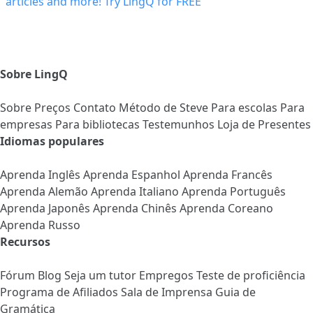
Sobre LingQ
Sobre
Preços
Contato
Método de Steve
Para escolas
Para
empresas
Para bibliotecas
Testemunhos
Loja de Presentes
Idiomas populares
Aprenda Inglês
Aprenda Espanhol
Aprenda Francês
Aprenda Alemão
Aprenda Italiano
Aprenda Português
Aprenda Japonês
Aprenda Chinês
Aprenda Coreano
Aprenda Russo
Recursos
Fórum
Blog
Seja um tutor
Empregos
Teste de proficiência
Programa de Afiliados
Sala de Imprensa
Guia de
Gramática