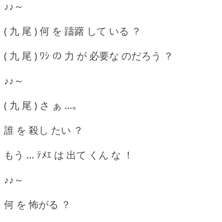
♪♪～
( 九 尾 ) 何 を 躊躇 して いる ？
( 九 尾 ) ﾜｼ の 力 が 必要な のだろう ？
♪♪～
( 九 尾 ) さ ぁ …｡
誰 を 殺し たい ？
もう … ﾃﾒｴ は 出て くん な ！
♪♪～
何 を 怖がる ？