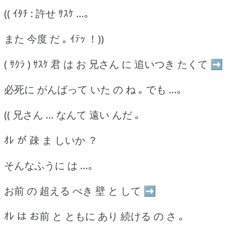
(( ｲﾀﾁ : 許せ ｻｽｹ …｡
また 今度 だ ｡ ｲﾃｯ ！))
( ｻｸﾗ ) ｻｽｹ 君 は お 兄さん に 追いつき たくて ➡
必死に がんばって いた の ね ｡ でも …｡
(( 兄さん … なんて 遠い んだ ｡
ｵﾚ が 疎 ま しいか ？
そんなふうに は …｡
お前 の 超える べき 壁 と して ➡
ｵﾚ は お前 と ともに あり 続ける の さ ｡