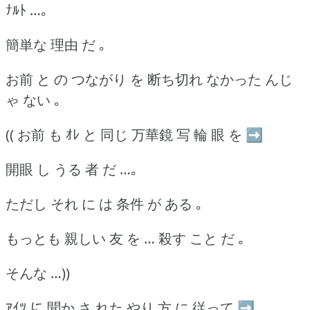
ﾅﾙﾄ …｡
簡単な 理由 だ ｡
お前 と の つながり を 断ち切れ なかった んじ
ゃ ない ｡
(( お前 も ｵﾚ と 同じ 万華鏡 写 輪 眼 を ➡
開眼 し うる 者 だ …｡
ただし それ に は 条件 が ある ｡
もっとも 親しい 友 を … 殺す こと だ ｡
そんな …))
ｱｲﾂ に 聞か さ れた やり 方 に 従って ➡