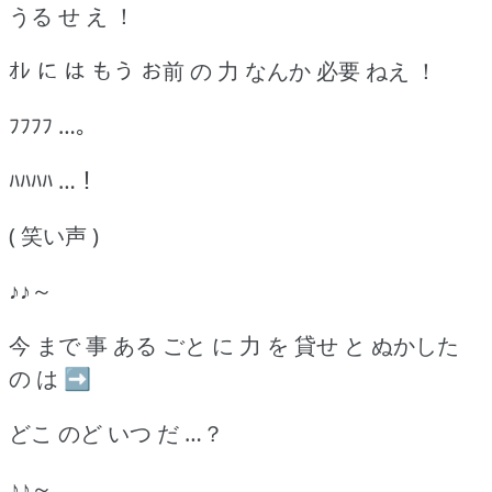
うる せ え ！
ｵﾚ に は もう お前 の 力 なんか 必要 ねえ ！
ﾌﾌﾌﾌ …｡
ﾊﾊﾊﾊ …！
( 笑い声 )
♪♪～
今 まで 事 ある ごと に 力 を 貸せ と ぬかした
の は ➡
どこ のど いつ だ …？
♪♪～