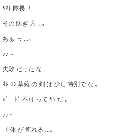
ﾔﾏﾄ 隊長 ！
その 防ぎ 方 …｡
あぁ っ …｡
♪♪～
失敗 だった な ｡
ｵﾚ の 草薙 の 剣 は 少し 特別で な ｡
ｶﾞ ｰ ﾄﾞ 不可 って ﾔﾂ だ ｡
♪♪～
《 体 が 痺れる …｡