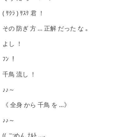
( ｻｸﾗ ) ｻｽｹ 君 ！
その 防ぎ 方 … 正解 だった な ｡
よし ！
ﾌﾝ ！
千鳥 流し ！
♪♪～
《 全身 から 千鳥 を …》
♪♪～
(( ごめん ﾅﾙﾄ …｡