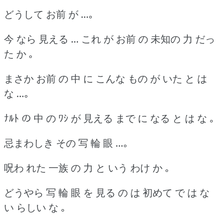
どうして お前 が …｡
今 なら 見える … これ が お前 の 未知の 力 だっ
た か ｡
まさか お前 の 中 に こんな もの が いた と は
な …｡
ﾅﾙﾄ の 中 の ﾜｼ が 見える まで に なる と は な ｡
忌まわしき その 写 輪 眼 …｡
呪わ れた 一族 の 力 と いう わけ か ｡
どうやら 写 輪 眼 を 見る の は 初めて で は な
い らしい な ｡