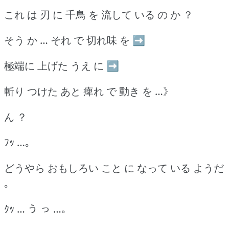
これ は 刃 に 千鳥 を 流して いる の か ？
そう か … それ で 切れ味 を ➡
極端に 上げた うえ に ➡
斬り つけた あと 痺れ で 動き を …》
ん ？
ﾌｯ …｡
どうやら おもしろい こと に なって いる ようだ
｡
ｸｯ … う っ …｡