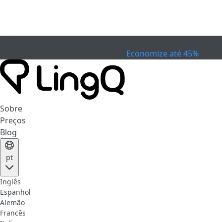
EXPIRADO
Comemore a Copa
Extended Sale
Economize até 45%
Sobre
Preços
Blog
pt
Inglês
Espanhol
Alemão
Francês