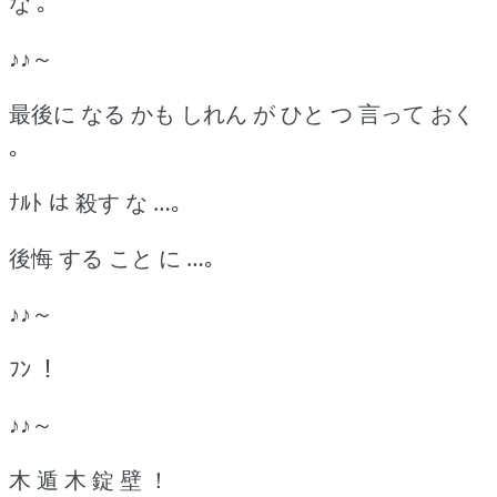
な ｡
♪♪～
最後に なる かも しれん が ひと つ 言って おく
｡
ﾅﾙﾄ は 殺す な …｡
後悔 する こと に …｡
♪♪～
ﾌﾝ ！
♪♪～
木 遁 木 錠 壁 ！