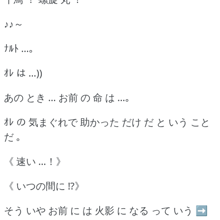
♪♪～
ﾅﾙﾄ …｡
ｵﾚ は …))
あの とき … お前 の 命 は …｡
ｵﾚ の 気まぐれで 助かった だけ だ と いう こと
だ ｡
《 速い …！》
《 いつの間に !?》
そう いや お前 に は 火影 に なる って いう ➡