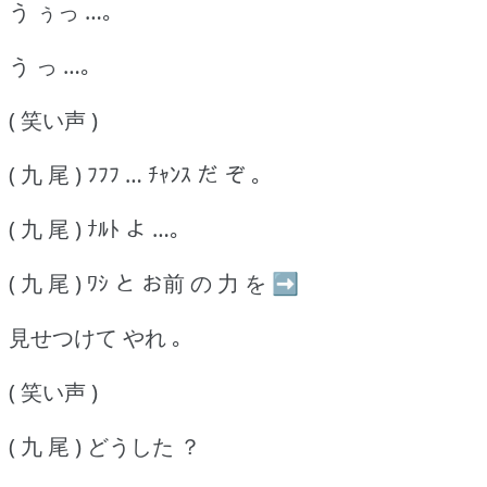
う ぅっ …｡
う っ …｡
( 笑い声 )
( 九 尾 ) ﾌﾌﾌ … ﾁｬﾝｽ だ ぞ ｡
( 九 尾 ) ﾅﾙﾄ よ …｡
( 九 尾 ) ﾜｼ と お前 の 力 を ➡
見せつけて やれ ｡
( 笑い声 )
( 九 尾 ) どうした ？