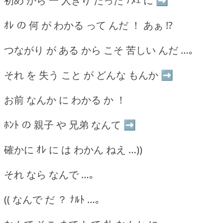
初め から 一 人きり だった ﾃﾒｴ に ➡
ｵﾚ の 何 が わかる って んだ ！ あぁ !?
つながり が ある から こそ 苦しい んだ …｡
それ を 失う こと が どんな もんか ➡
お前 なんか に わかる か ！
ﾎﾝﾄ の 親子 や 兄弟 なんて ➡
確かに ｵﾚ に は わかん ねえ …))
それ なら なんで …｡
(( なんで だ ？ ﾅﾙﾄ …｡