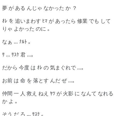
夢 が ある んじゃ なかった か ？
ｵﾚ を 追いまわす ﾋﾏ が あったら 修業 でも して
りゃ よかった のに ｡
なぁ … ﾅﾙﾄ ｡
ｻ … ｻｽｹ 君 …｡
だから 今度 は ｵﾚ の 気まぐれで …｡
お前 は 命 を 落とす んだ ぜ …｡
仲間 一 人 救え ねえ ﾔﾂ が 火影 に なんて なれる
か よ ｡
そう だ ろ … ｻｽｹ ｡