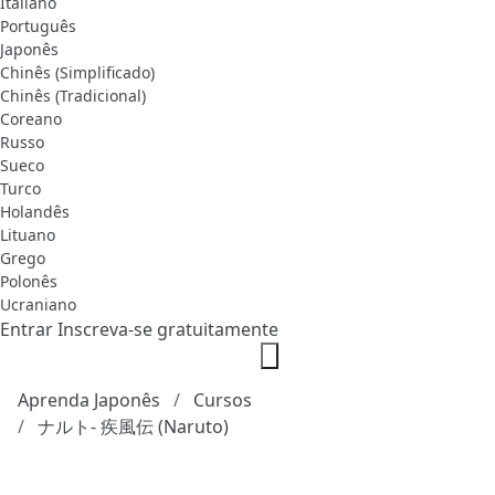
Italiano
Português
Japonês
Chinês (Simplificado)
Chinês (Tradicional)
Coreano
Russo
Sueco
Turco
Holandês
Lituano
Grego
Polonês
Ucraniano
Entrar
Inscreva-se gratuitamente
Aprenda Japonês
Cursos
ナルト- 疾風伝 (Naruto)