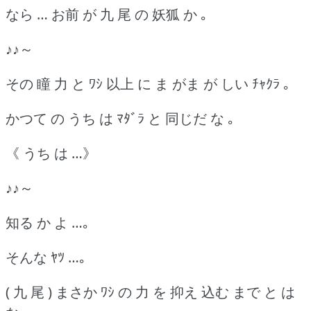
なら … お前 が 九 尾 の 妖狐 か ｡
♪♪～
その 瞳 力 と ﾜｼ 以上 に ま がま が しい ﾁｬｸﾗ ｡
かつて の うち は ﾏﾀﾞﾗ と 同じだ な ｡
《 うち は …》
♪♪～
知る か よ …｡
そんな ﾔﾂ …｡
( 九 尾 ) まさか ﾜｼ の 力 を 抑え 込む まで と は