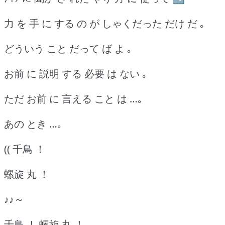
力 を 手 に する の が しゃくだった だけ だ ｡
どういう こと だって ば よ ｡
お前 に 説明 する 必要 は ない ｡
ただ お前 に 言える こと は …｡
あの とき …｡
(( 千鳥 ！
螺旋 丸 ！
♪♪～
千鳥 ！ 螺旋 丸 ！