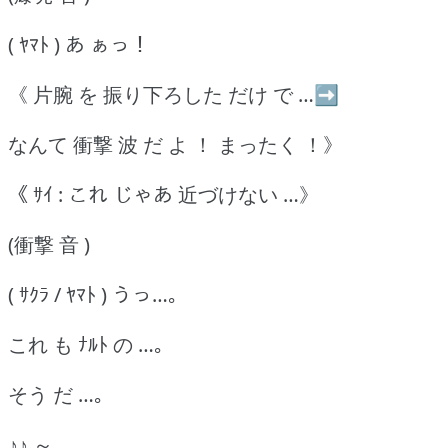
( ﾔﾏﾄ ) あ ぁっ！
《 片腕 を 振り下ろした だけ で …➡
なんて 衝撃 波 だ よ ！ まったく ！》
《 ｻｲ : これ じゃあ 近づけない …》
(衝撃 音 )
( ｻｸﾗ / ﾔﾏﾄ ) うっ…｡
これ も ﾅﾙﾄ の …｡
そう だ …｡
♪♪ ～