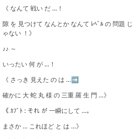
《 なんて 戦い だ …！
隙 を 見つけて なんとか なんて ﾚﾍﾞﾙ の 問題 じ
ゃない ！》
♪♪ ～
いったい 何 が …！
《 さっき 見えた の は …➡
確かに 大 蛇 丸 様 の 三重 羅 生 門 …》
《 ｶﾌﾞﾄ : それ が 一瞬にして …｡
まさか … これほど と は …》