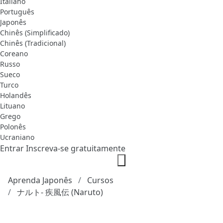
Italiano
Português
Japonês
Chinês (Simplificado)
Chinês (Tradicional)
Coreano
Russo
Sueco
Turco
Holandês
Lituano
Grego
Polonês
Ucraniano
Entrar
Inscreva-se gratuitamente
Aprenda Japonês
Cursos
ナルト- 疾風伝 (Naruto)