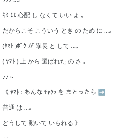
ｷﾐ は 心配 し なくて いい よ ｡
だからこそ こういう とき の ため に …｡
(ﾔﾏﾄ )ﾎﾞｸ が 隊長 と して …｡
( ﾔﾏﾄ ) 上 から 選ばれた の さ ｡
♪♪～
《 ﾔﾏﾄ : あんな ﾁｬｸﾗ を まとったら ➡
普通 は …｡
どうして 動いて いられる 》