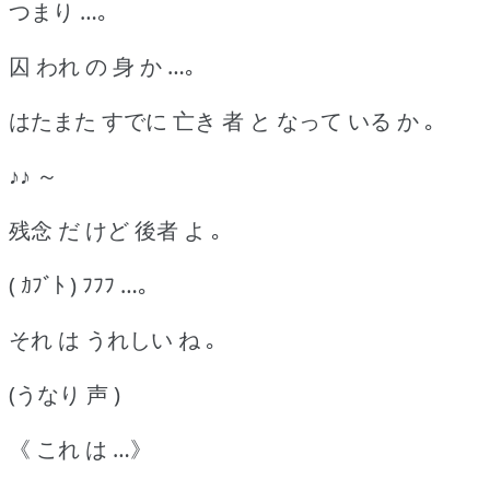
つまり …｡
囚 われ の 身 か …｡
はたまた すでに 亡き 者 と なって いる か ｡
♪♪ ～
残念 だ けど 後者 よ ｡
( ｶﾌﾞﾄ ) ﾌﾌﾌ …｡
それ は うれしい ね ｡
(うなり 声 )
《 これ は …》