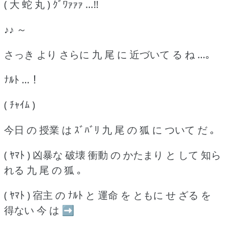
( 大 蛇 丸 ) ｸﾞﾜｧｧｧ …!!
♪♪ ～
さっき より さらに 九 尾 に 近づいて る ね …｡
ﾅﾙﾄ …！
( ﾁｬｲﾑ )
今日 の 授業 は ｽﾞﾊﾞﾘ 九 尾 の 狐 に ついて だ ｡
( ﾔﾏﾄ ) 凶暴な 破壊 衝動 の かたまり と して 知ら
れる 九 尾 の 狐 ｡
( ﾔﾏﾄ ) 宿主 の ﾅﾙﾄ と 運命 を ともに せ ざる を
得ない 今 は ➡