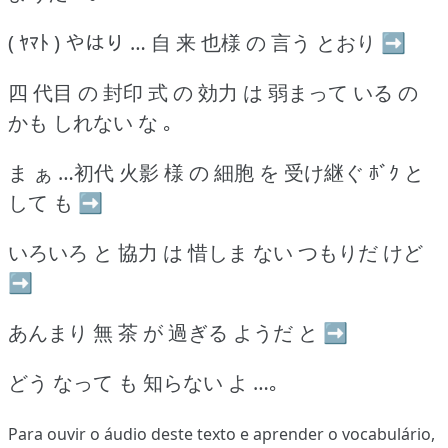
( ﾔﾏﾄ ) やはり … 自 来 也様 の 言う とおり ➡
四 代目 の 封印 式 の 効力 は 弱まって いる の
かも しれない な ｡
ま ぁ …初代 火影 様 の 細胞 を 受け継ぐ ﾎﾞｸ と
して も ➡
いろいろ と 協力 は 惜しま ない つもりだ けど
➡
あんまり 無 茶 が 過ぎる ようだ と ➡
どう なって も 知らない よ …｡
Para ouvir o áudio deste texto e aprender o vocabulário,