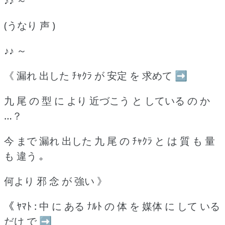
♪♪ ～
(うなり 声 )
♪♪ ～
《 漏れ 出した ﾁｬｸﾗ が 安定 を 求めて ➡
九 尾 の 型 に より 近づこう と している の か
…？
今 まで 漏れ 出した 九 尾 の ﾁｬｸﾗ と は 質 も 量
も 違う ｡
何より 邪 念 が 強い 》
《 ﾔﾏﾄ : 中 に ある ﾅﾙﾄ の 体 を 媒体 に して いる
だけ で ➡