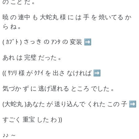
の こと だ ｡
暁 の 連中 も 大蛇丸 様 に は 手 を 焼いてる か
ら ね ｡
( ｶﾌﾞﾄ ) さっき の ｱﾝﾀ の 変装 ➡
あれ は 完璧 だった ｡
(( ｻｿﾘ 様 が ｸﾅｲ を 出さ なければ ➡
気づか ず に 逃げ遅れる ところ でした ｡
(大蛇丸 )あなた が 送り込んで くれた この 子 ➡
すごく 重宝 した わ ))
♪♪ ～