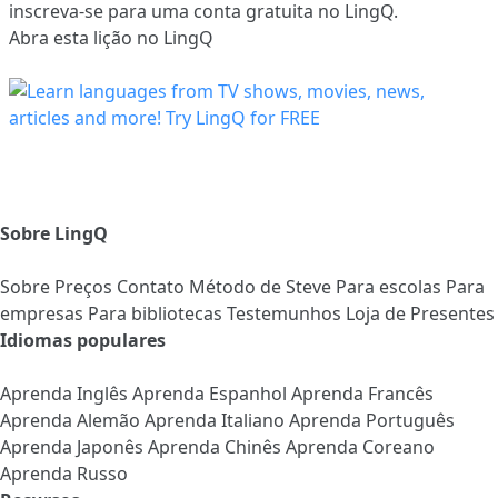
inscreva-se
para uma conta gratuita no LingQ.
Abra esta lição no LingQ
Sobre LingQ
Sobre
Preços
Contato
Método de Steve
Para escolas
Para
empresas
Para bibliotecas
Testemunhos
Loja de Presentes
Idiomas populares
Aprenda Inglês
Aprenda Espanhol
Aprenda Francês
Aprenda Alemão
Aprenda Italiano
Aprenda Português
Aprenda Japonês
Aprenda Chinês
Aprenda Coreano
Aprenda Russo