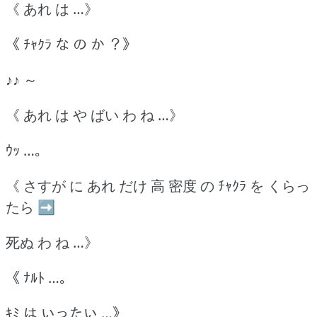
《 あれ は …》
《 ﾁｬｸﾗ な の か ？》
♪♪ ～
《 あれ は や ばい わ ね …》
ｳｯ …｡
《 さすが に あれ だけ 高 密度 の ﾁｬｸﾗ を くらっ
たら ➡
死ぬ わ ね …》
《 ﾅﾙﾄ …｡
ｷﾐ は いったい …》