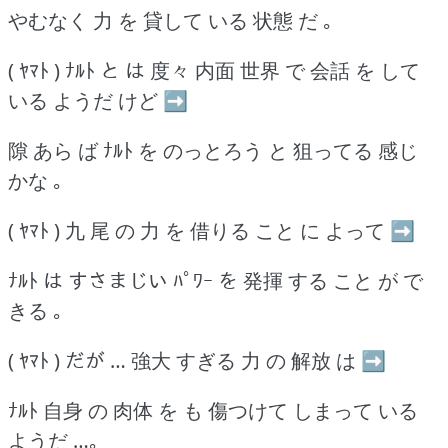
やむなく 力 を 貸して いる 状態 だ ｡
( ﾔﾏﾄ ) ﾅﾙﾄ と は 度々 内面 世界 で 会話 を して
いる ようだ けど ➡
隙 あら ば ﾅﾙﾄ を のっとろう と 狙ってる 感じ
かな ｡
( ﾔﾏﾄ ) 九 尾 の 力 を 借りる こと に よって ➡
ﾅﾙﾄ は すさまじい ﾊﾟﾜｰ を 発揮 する こと が で
きる ｡
( ﾔﾏﾄ ) だが … 強大 すぎる 力 の 解放 は ➡
ﾅﾙﾄ 自身 の 肉体 を も 傷つけて しまって いる
ようだ …｡