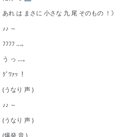
あれ は まさに 小さな 九 尾 そのもの ！》
♪♪ ～
ﾌﾌﾌﾌ …｡
う っ …｡
ｸﾞﾜｧｯ ！
(うなり 声 )
♪♪ ～
(うなり 声 )
(爆発 音 )