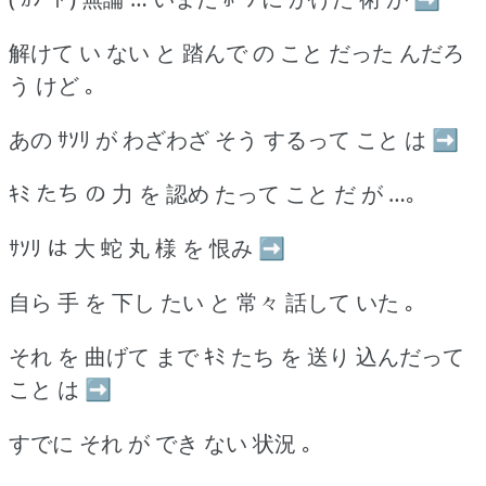
解けて い ない と 踏んで の こと だった んだろ
う けど ｡
あの ｻｿﾘ が わざわざ そう するって こと は ➡
ｷﾐ たち の 力 を 認め たって こと だ が …｡
ｻｿﾘ は 大 蛇 丸 様 を 恨み ➡
自ら 手 を 下し たい と 常々 話して いた ｡
それ を 曲げて まで ｷﾐ たち を 送り 込んだって
こと は ➡
すでに それ が でき ない 状況 ｡