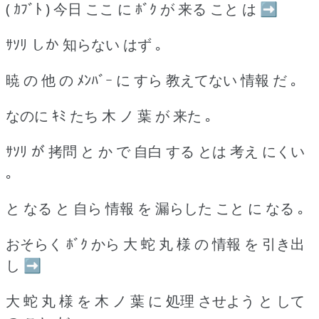
( ｶﾌﾞﾄ ) 今日 ここ に ﾎﾞｸ が 来る こと は ➡
ｻｿﾘ しか 知らない はず ｡
暁 の 他 の ﾒﾝﾊﾞｰ に すら 教えてない 情報 だ ｡
なのに ｷﾐ たち 木 ノ 葉 が 来た ｡
ｻｿﾘ が 拷問 と か で 自白 する とは 考え にくい
｡
と なる と 自ら 情報 を 漏らした こと に なる ｡
おそらく ﾎﾞｸ から 大 蛇 丸 様 の 情報 を 引き出
し ➡
大 蛇 丸 様 を 木 ノ 葉 に 処理 させよう と して