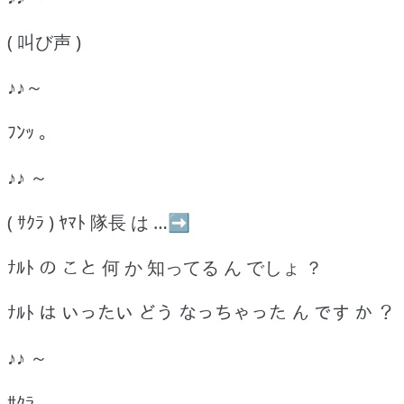
( 叫び声 )
♪♪～
ﾌﾝｯ ｡
♪♪ ～
( ｻｸﾗ ) ﾔﾏﾄ 隊長 は …➡
ﾅﾙﾄ の こと 何 か 知ってる ん でしょ ？
ﾅﾙﾄ は いったい どう なっちゃった ん です か ？
♪♪ ～
ｻｸﾗ …｡