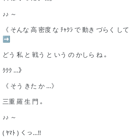
♪♪ ～
《 そんな 高 密度 な ﾁｬｸﾗ で 動き づらく して
➡
どう 私 と 戦う と いう の かしら ね ｡
ｸｸｸ …》
《 そう きた か …》
三重 羅 生 門 ｡
♪♪ ～
( ﾔﾏﾄ ) くっ…!!