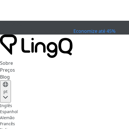
EXPIRADO
Comemore a Copa
Extended Sale
Economize até 45%
Sobre
Preços
Blog
pt
Inglês
Espanhol
Alemão
Francês