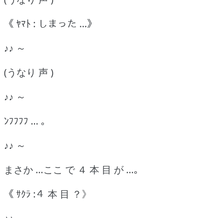
《 ﾔﾏﾄ : しまった …》
♪♪ ～
(うなり 声 )
♪♪ ～
ﾝﾌﾌﾌﾌ … ｡
♪♪ ～
まさか …ここ で ４ 本 目 が …｡
《 ｻｸﾗ :４ 本 目 ？》