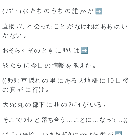
( ｶﾌﾞﾄ ) ｷﾐ たち の うち の 誰 か が ➡
直接 ｻｿﾘ と 会った こと が なければ ああ は い
か ない ｡
おそらく その とき に ｻｿﾘ は ➡
ｷﾐ たち に 今日 の 情報 を 教えた ｡
(( ｻｿﾘ : 草 隠れ の 里 に ある 天地 橋 に 10 日 後
の 真 昼 に 行け ｡
大 蛇 丸 の 部下 に ｵﾚ の ｽﾊﾟｲ が いる ｡
そこ で ｿｲﾂ と 落ち合う … ことに … なって …))
( ｶﾌﾞﾄ ) 無論 … いまだ ﾎﾞｸ に かけた 術 が ➡