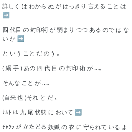
詳しく は わから ぬ が はっきり 言える こと は
➡
四 代目 の 封印術 が 弱まり つつ ある ので は な
い か ➡
と いう こと だ のう ｡
( 綱 手 ) あの 四 代 目 の 封印 術 が …｡
そんな こと が …｡
(自来 也 )それ と だ ｡
ﾅﾙﾄ は 九 尾 状態 に おいて ➡
ﾁｬｸﾗ が かたどる 妖狐 の 衣 に 守られて いる よ