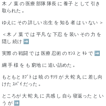
木 ノ 葉 の 医療 部隊 隊長 に 養子 と して 引き
取られた ｡
ゆえに その 詳しい 出生 を 知る 者 は い ない ＞
＜木 ノ 葉 で は 平凡 な 下忍 を 装い その 力 を
隠し 続け ➡
実際 の 戦闘 で は 医療 忍術 の ｾﾝｽ と ｷﾚ で ➡
綱 手 様 を も 窮地 に 追い詰めた ｡
もともと ｶﾌﾞﾄ は 暁 の ｻｿﾘ が 大 蛇 丸 に 差し向
けた ｽﾊﾟｲ だった ｡
ところが 大 蛇 丸 に 共感 し 自ら 寝返った と い
う が ➡