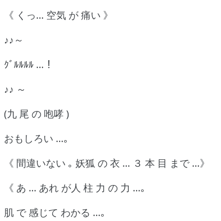
《 くっ… 空気 が 痛い 》
♪♪～
ｸﾞﾙﾙﾙﾙ …！
♪♪ ～
(九 尾 の 咆哮 )
おもしろい …｡
《 間違いない ｡ 妖狐 の 衣 … ３ 本 目 まで …》
《 あ … あれ が人 柱 力 の 力 …｡
肌 で 感じて わかる …｡