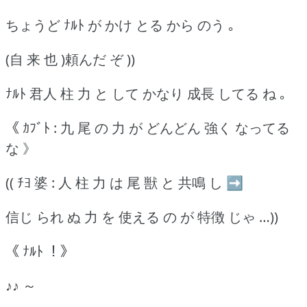
ちょうど ﾅﾙﾄ が かけ とる から のう ｡
(自 来 也 )頼んだ ぞ ))
ﾅﾙﾄ 君人 柱 力 と して かなり 成長 してる ね ｡
《 ｶﾌﾞﾄ : 九 尾 の 力 が どんどん 強く なってる
な 》
(( ﾁﾖ 婆 : 人 柱 力 は 尾 獣 と 共鳴 し ➡
信じ られ ぬ 力 を 使える の が 特徴 じゃ …))
《 ﾅﾙﾄ ！》
♪♪ ～