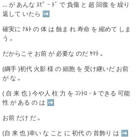
… が あんな ｽﾋﾟ ｰ ﾄﾞ で 負傷 と 超 回復 を 繰り
返して いたら ➡
確実に ﾅﾙﾄ の 体 は 蝕ま れ 寿命 を 縮めて しま
う ｡
だからこそ お前 が 必要な のだ ﾔﾏﾄ ｡
(綱手 )初代 火影 様 の 細胞 を 受け継いだ お前
が な ｡
( 自 来 也 ) 今や人 柱 力 を ｺﾝﾄﾛ ｰ ﾙ できる 可能
性 が ある の は ➡
お前 だけ だ ｡
(自 来 也 )幸い な こと に 初代 の 首飾り は ➡