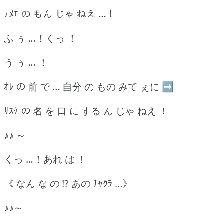
ﾃﾒｴ の もん じゃ ねえ …！
ふ ぅ …！くっ ！
う ぅ … ！
ｵﾚ の 前 で … 自分 の もの みて ぇに ➡
ｻｽｹ の 名 を 口 に する ん じゃ ねえ ！
♪♪ ～
くっ …！あれ は ！
《 なん な の !? あの ﾁｬｸﾗ …》
♪♪～