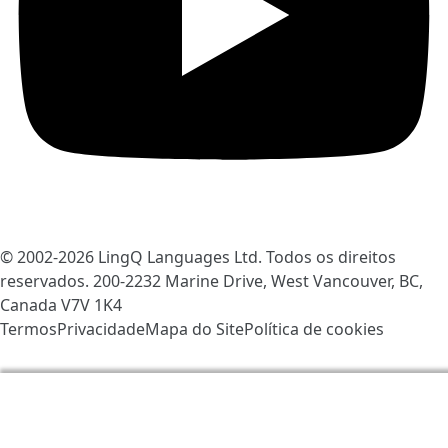
© 2002-2026
LingQ Languages Ltd.
Todos os direitos
reservados. 200-2232 Marine Drive, West Vancouver, BC,
Canada
V7V 1K4
Termos
Privacidade
Mapa do Site
Política de cookies
Nós usamos os cookies para ajudar a melhorar o
LingQ. Ao visitar o site, você concorda com a nossa
política de cookies
.