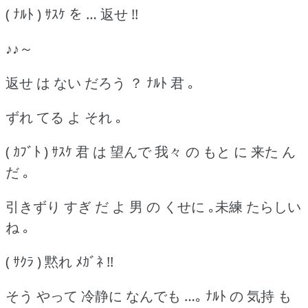
( ﾅﾙﾄ ) ｻｽｹ を … 返せ !!
♪♪～
返せ は ない だろう ？ ﾅﾙﾄ 君 ｡
ずれ てる よ それ ｡
( ｶﾌﾞﾄ ) ｻｽｹ 君 は 望んで 我々 の もと に 来た ん
だ ｡
引きずり すぎ だ よ 男 の くせに ｡未練 たらしい
ね ｡
( ｻｸﾗ ) 黙れ ﾒｶﾞﾈ !!
そう やって 冷静に なんでも …｡ ﾅﾙﾄ の 気持 も