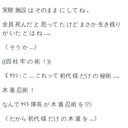
実験 施設 は そのまま に して ね ｡
全員 死んだ と 思って た けど まさか 生き残り
が いた と は ね …｡
《 そう か …》
((四 柱 牢 の 術 ！))
《 ｻｸﾗ : こ … これって 初代 様 だけ の 秘術 …｡
木 遁 忍術 ！
なんで ﾔﾏﾄ 隊長 が 木 遁 忍術 を !?》
《 だから 初代 様 だけ の 木 遁 を …》