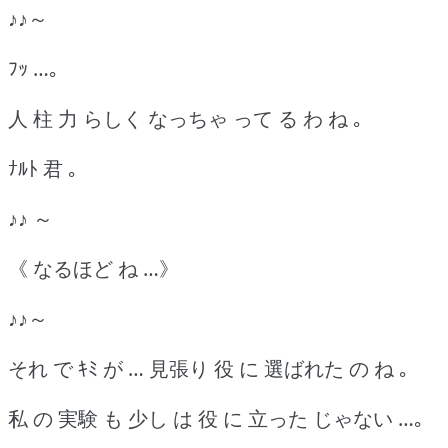
♪♪～
ﾌｯ …｡
人 柱 力 らしく なっちゃ って る わ ね ｡
ﾅﾙﾄ 君 ｡
♪♪ ～
《 なるほど ね …》
♪♪～
それ で ｷﾐ が … 見張り 役 に 選ばれた の ね ｡
私 の 実験 も 少し は 役 に 立った じゃない …｡