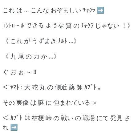
これ は … こんな おぞましい ﾁｬｸﾗ ➡
ｺﾝﾄﾛ ｰ ﾙ できる ような 質 の ﾁｬｸﾗ じゃない ！》
《 これ が うずまき ﾅﾙﾄ …》
《 九 尾 の 力 か …》
ぐ お ぉ ～ !!
＜ ﾔﾏﾄ : 大 蛇 丸 の 側近 薬 師 ｶﾌﾞﾄ ｡
その 実像 は 謎 に 包まれている ＞
＜ ｶﾌﾞﾄ は 桔梗 峠 の 戦い の 戦場 にて 発見 さ
れ ➡