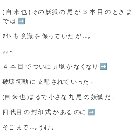
( 自 来 也 ) その 妖狐 の 尾 が ３ 本 目 の とき ま
で は ➡
ｱｲﾂ も 意識 を 保って いた が …｡
♪♪～
４ 本 目 で ついに 見境 が なくなり ➡
破壊 衝動 に 支配 されて いった ｡
(自 来 也 )まるで 小さな 九 尾 の 妖狐 だ ｡
四 代目 の 封印 式 が ある のに ➡
そこ まで …｡うむ ｡