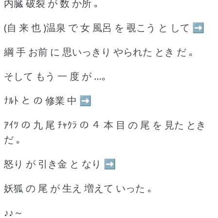
内臓 破裂 が 数 か所 ｡
(自 来 也 )温泉 で 女 風呂 を 覗こう と して ➡
綱 手 お前 に 思いっきり やられた とき だ ｡
そして もう 一 度 が …｡
ﾅﾙﾄ と の 修業 中 ➡
ｱｲﾂ の 九 尾 ﾁｬｸﾗ の ４ 本 目 の 尾 を 見た とき
だ ｡
怒り が 引き金 と なり ➡
妖狐 の 尾 が 生え 増えて いった ｡
♪♪～