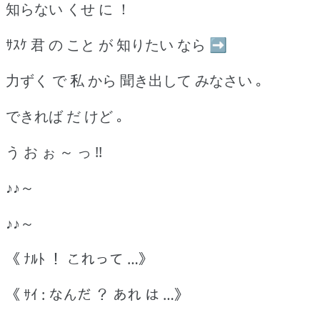
知らない くせ に ！
ｻｽｹ 君 の こと が 知りたい なら ➡
力ずく で 私 から 聞き出して みなさい ｡
できれば だ けど ｡
う お ぉ ～ っ !!
♪♪～
♪♪～
《 ﾅﾙﾄ ！ これって …》
《 ｻｲ : なんだ ？ あれ は …》