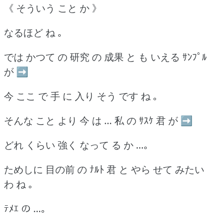
《 そういう こと か 》
なるほど ね ｡
では かつて の 研究 の 成果 と も いえる ｻﾝﾌﾟﾙ
が ➡
今 ここ で 手 に 入り そう です ね ｡
そんな こと より 今 は … 私 の ｻｽｹ 君 が ➡
どれ くらい 強く なって る か …｡
ためしに 目の前 の ﾅﾙﾄ 君 と やら せて みたい
わ ね ｡
ﾃﾒｴ の …｡