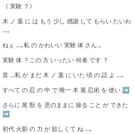
《 実験 ？》
木 ノ 葉 に は もう 少し 感謝 して もらい たいわ
…｡
ねぇ …｡私 の かわいい 実験 体 さん ｡
実験 体 ？この 方 いったい 何者 です ？
昔 …私 が まだ 木 ノ 葉 に いた 頃 の 話 よ …｡
すべて の 忍 の 中 で 唯一 木 遁 忍術 を 使い ➡
さらに 尾 獣 を 意のままに 操る こと が できた
➡
初代 火影 の 力 が 欲しくて ね …｡