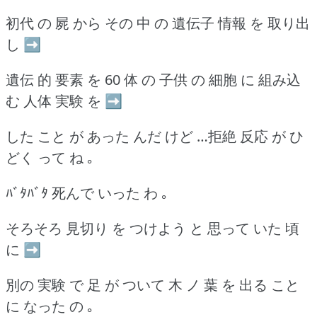
初代 の 屍 から その 中 の 遺伝子 情報 を 取り出
し ➡
遺伝 的 要素 を 60 体 の 子供 の 細胞 に 組み込
む 人体 実験 を ➡
した こと が あった んだ けど …拒絶 反応 が ひ
どく って ね ｡
ﾊﾞﾀﾊﾞﾀ 死んで いった わ ｡
そろそろ 見切り を つけよう と 思って いた 頃
に ➡
別の 実験 で 足 が ついて 木 ノ 葉 を 出る こと
に なった の ｡