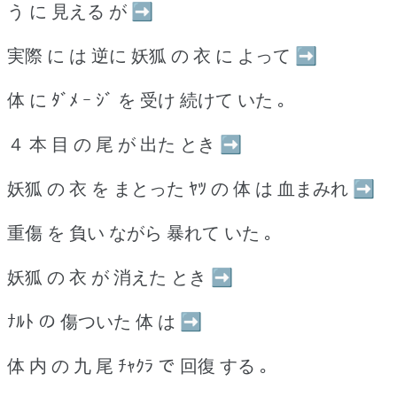
う に 見える が ➡
実際 に は 逆に 妖狐 の 衣 に よって ➡
体 に ﾀﾞﾒ ｰ ｼﾞ を 受け 続けて いた ｡
４ 本 目 の 尾 が 出た とき ➡
妖狐 の 衣 を まとった ﾔﾂ の 体 は 血まみれ ➡
重傷 を 負い ながら 暴れて いた ｡
妖狐 の 衣 が 消えた とき ➡
ﾅﾙﾄ の 傷ついた 体 は ➡
体 内 の 九 尾 ﾁｬｸﾗ で 回復 する ｡