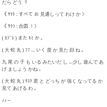
だら どう ？
《 ﾔﾏﾄ : すべて お 見通しって わけ か 》
《 ｻｸﾗ : 合図 ！》
( ｶﾌﾞﾄ ) また ｷﾐ か ｡
( 大 蛇 丸 ) ﾌﾌ … いく 度 か 見た 顔 ね ｡
九 尾 の 子 も いる みたいだ し …少し 遊んで あ
げ ましょう かね ｡
( 大 蛇 丸 ) ｻｽｹ 君 と どっち が 強く なってる か
見て あげる わ ｡
♪♪～