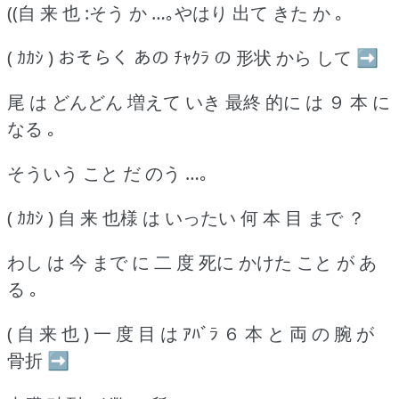
((自 来 也 :そう か …｡やはり 出て きた か ｡
( ｶｶｼ ) おそらく あの ﾁｬｸﾗ の 形状 から して ➡
尾 は どんどん 増えて いき 最終 的に は ９ 本 に
なる ｡
そういう こと だ のう …｡
( ｶｶｼ ) 自 来 也様 は いったい 何 本 目 まで ？
わし は 今 まで に 二 度 死に かけた こと が あ
る ｡
( 自 来 也 ) 一 度 目 は ｱﾊﾞﾗ ６ 本 と 両 の 腕 が
骨折 ➡