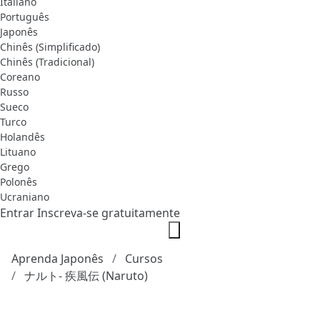
Italiano
Português
Japonês
Chinês (Simplificado)
Chinês (Tradicional)
Coreano
Russo
Sueco
Turco
Holandês
Lituano
Grego
Polonês
Ucraniano
Entrar
Inscreva-se gratuitamente
Aprenda Japonês
Cursos
ナルト- 疾風伝 (Naruto)