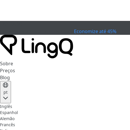
EXPIRADO
Comemore a Copa
Extended Sale
Economize até 45%
Sobre
Preços
Blog
pt
Inglês
Espanhol
Alemão
Francês