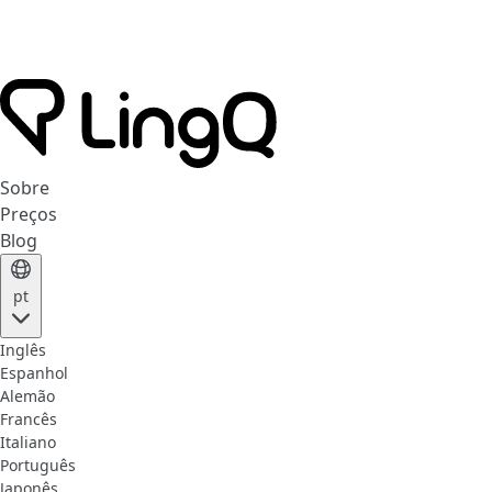
Sobre
Preços
Blog
pt
Inglês
Espanhol
Alemão
Francês
Italiano
Português
Japonês