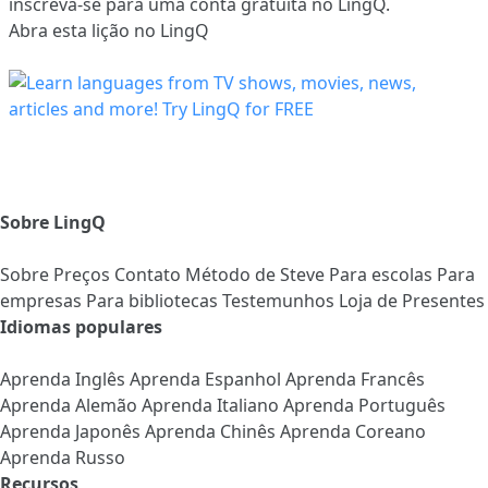
inscreva-se
para uma conta gratuita no LingQ.
Abra esta lição no LingQ
Sobre LingQ
Sobre
Preços
Contato
Método de Steve
Para escolas
Para
empresas
Para bibliotecas
Testemunhos
Loja de Presentes
Idiomas populares
Aprenda Inglês
Aprenda Espanhol
Aprenda Francês
Aprenda Alemão
Aprenda Italiano
Aprenda Português
Aprenda Japonês
Aprenda Chinês
Aprenda Coreano
Aprenda Russo
Recursos