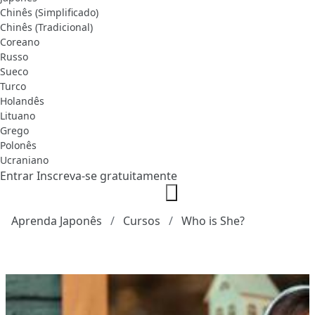
Chinês (Simplificado)
Chinês (Tradicional)
Coreano
Russo
Sueco
Turco
Holandês
Lituano
Grego
Polonês
Ucraniano
Entrar
Inscreva-se gratuitamente
Aprenda Japonês
Cursos
Who is She?