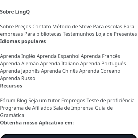
Sobre LingQ
Sobre
Preços
Contato
Método de Steve
Para escolas
Para
empresas
Para bibliotecas
Testemunhos
Loja de Presentes
Idiomas populares
Aprenda Inglês
Aprenda Espanhol
Aprenda Francês
Aprenda Alemão
Aprenda Italiano
Aprenda Português
Aprenda Japonês
Aprenda Chinês
Aprenda Coreano
Aprenda Russo
Recursos
Fórum
Blog
Seja um tutor
Empregos
Teste de proficiência
Programa de Afiliados
Sala de Imprensa
Guia de
Gramática
Obtenha nosso Aplicativo em: