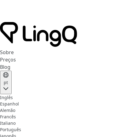
Sobre
Preços
Blog
pt
Inglês
Espanhol
Alemão
Francês
Italiano
Português
Japonês