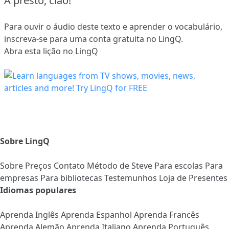
A presto, ciao!
Para ouvir o áudio deste texto e aprender o vocabulário,
inscreva-se
para uma conta gratuita no LingQ.
Abra esta lição no LingQ
Sobre LingQ
Sobre
Preços
Contato
Método de Steve
Para escolas
Para
empresas
Para bibliotecas
Testemunhos
Loja de Presentes
Idiomas populares
Aprenda Inglês
Aprenda Espanhol
Aprenda Francês
Aprenda Alemão
Aprenda Italiano
Aprenda Português