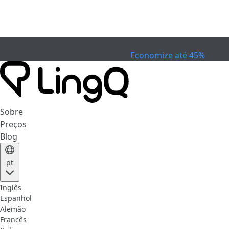
EXPIRADO
Comemore a Copa
Extended Sale
Economize até 45%
Sobre
Preços
Blog
pt
Inglês
Espanhol
Alemão
Francês