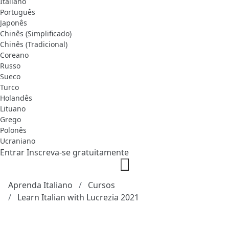
Italiano
Português
Japonês
Chinês (Simplificado)
Chinês (Tradicional)
Coreano
Russo
Sueco
Turco
Holandês
Lituano
Grego
Polonês
Ucraniano
Entrar
Inscreva-se gratuitamente
Aprenda Italiano
Cursos
Learn Italian with Lucrezia 2021